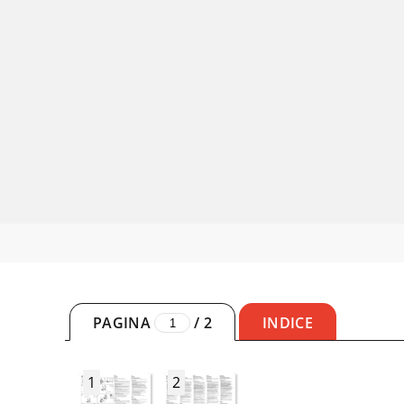
PAGINA
/
2
INDICE
1
2