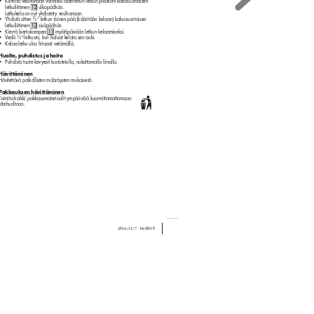
Kiinnitä vesihanaan valmiik
si asennetun letkun pikaliitin k
aksisuuntaisen 
•
letkuliittimen 
 ulkopäähän. 
12
Letkuk
ela on nyt yhdistett
y vesihanaan.
Yhdistä sitten ½” letkun toinen pää (kääritään kelaan) kaksisuuntaisen 
•
letkuliittimen 
 sisäpäähän.
12
Kierrä kiertokampea 
 my
ötäpäivään letkun k
elaamiseksi.
11
•
V
edä ½“-letkusta, kun haluat k
elata sen auki.
•
Kelaa letk
u ulos hitaasti vetämällä.
•
Huolto, puhdistus ja hoit
o
Puhdista tuote ke
v
yesti k
ostutetulla, nuk
attomalla liinalla.
•
Hävit
täminen
Hävitettävä paikallisten määräy
sten mukaisesti.
Pakkauksen hävittäminen
T
oimita kaikki pakkausmateriaalit ympäristöä k
uormittamat
tomaan 
jätehuoltoon.
2014/11/7   16:08:59