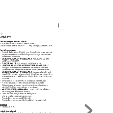
Letkukärry
Tark
oituksenmukainen k
äytt
ö
T
uote ei ole tarkoitettu ammattimaiseen käyttöön.
Kelass
a voidaan käyttää letkua (½” -13 mm)
, jonka pituus on k
ork. 30 m.
Turvallisuusohjeet
T
utustu kaikkiin tuotteen käyttö- ja turvallisuusohjeisiin ennen asennusta. 
•
Jos annat tuotteen toisen henkilön käyttöön, liitä my
ös kaikki tuotetta 
kosk
eva tieto sen muk
aan.
V
ARO! LOUKKAAN
TUMISV
AAR
A!
 PIDÄ TUO
TE LASTEN 
•
UL
OTTUMATTOMISS
A
.
TUOTE EI OLE LELU!
 Lapset eiv
ät saa käyttää tuotetta.
•
HENGEN- JA LOUKKA
ANTUMISV
AAR
A L
APSILLE!
 Älä 
•
jätä lapsia kosk
aan pakkausmateriaalin k
anssa ilman valvontaa. 
T
ukehtumisv
aara. Pidä pakkausmateriaali lasten ulottumattomissa.
V
ARO! LOUKKAAN
TUMISV
AAR
A!
 V
armista, että kaikki osat 
•
ovat ehjiä ja asennettu asianmuk
aisesti. Virheellinen asennus merkitsee 
loukkaantumisv
aaraa. Vialliset osat voiv
at vaikuttaa turvallisuuteen ja 
toimintaan.
Anna asennus vain asiantunte
vien henkilöiden suoritettavaksi.
•
Älä sulje letkuaukk
oa käytön aik
ana sormillasi tai esineillä.
•
Estä pakkase
sta aiheutuvat vauriot poistamalla k
ela tuotteesta ja 
•
säilyttämällä sitä kuivassa paik
assa talven aik
ana.
V
ARO! LIUKASTUMISVAAR
A!
 Huolehdi siitä, että letkuk
elan 
•
lähistö py
syy mahdollisimman kuivana.
Kierrä vesihana kiinni, k
un kela ei ole k
äytössä.
•
Letku ei sov
ellu juomaveden johtamiseen.
•
Älä kohdista v
esisuihkua sähk
ölaitteisiin!
•
Älä kohdista v
esisuihkua muihin henkilöihin tai lemmikkeihin
!
•
Asennus
Katso k
uvat A - H.
•
Letkukelan k
äyt
tö