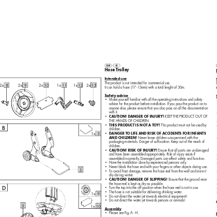
Hose Trolle
y
Intended use
The product is not intended for commer
cial use.
2x
8
2x
9
2x
10
1x
11
1x
12
2x
13
It can hold a hose (½" -13mm) with a total lenght of 30m.
Safet
y advice
Make y
ourself familiar with all the operating instructions and safety 
•
advice for the product before installation. If y
ou pass the product on to 
any
one else, please ensure that you also pass on all the documentation 
with it.
CAUTION! DANGER OF INJUR
Y!
 KEEP THE PRODUCT OUT OF 
•
THE HANDS OF CHILDREN.
THIS PRODUCT IS N
OT A TO
Y!
 This product must not be used b
y 
•
B
children.
DANGER TO LIFE AND RISK OF A
CCIDENTS FOR INFANTS 
1x
3
•
AND CH
ILDREN!
 Never leav
e children unsupervised with t
he 
packaging materials. Danger of suffocation. Keep out of the reach of 
children.
CAUTION! RISK OF INJURY!
 Ensur
e that all par
ts are undamaged 
•
and have been assembled appr
opriately. Risk of injury exists if 
assembled incorrectly
. Damaged parts can effec
t safety and function.
Have the installation done by e
xperienced persons only
.
•
Never block the hose end with your finger
s or other objects during use.
•
3
T
o avoid frost damage
, remove the hose r
eel from the wall and store it 
•
dry dur
ing winter
.
CAUTION! DANGER OF SLIPPING!
 Ensure that the ground near 
•
the hose reel is kept a
s dr
y as possible.
D
T
urn the tap into the of
f position when the hose reel is not in use.
•
The hose is not suitable for delivering drinking water
.
•
1x
9
Do not direct the water jet to
wards electrical equipment!
•
Do not direct the water jet to
wards persons or animals
!
•
9
1x
10
Assembly
Please see Fig. A - H.
•