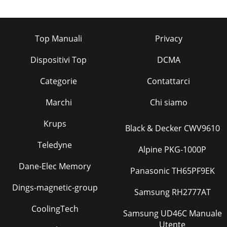
Top Manuali
Privacy
Dispositivi Top
DCMA
Categorie
Contattarci
Marchi
Chi siamo
Krups
Black & Decker CWV9610
Teledyne
Alpine PKG-1000P
Dane-Elec Memory
Panasonic TH65PF9EK
Dings-magnetic-group
Samsung RH2777AT
CoolingTech
Samsung UD46C Manuale
Utente