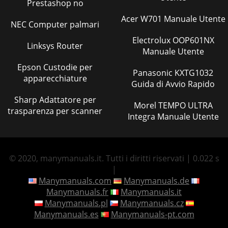
Prestashop no
Acer W701 Manuale Utente
NEC Computer palmari
Electrolux OOP601NX
Linksys Router
Manuale Utente
Epson Custodie per
Panasonic KXTG1032
apparecchiature
Guida di Avvio Rapido
Sharp Adattatore per
Morel TEMPO ULTRA
trasparenza per scanner
Integra Manuale Utente
© 2020, manymanuals.it. Tutti i diritti riservati | 0.022 s
|
Manymanuals.com
Manymanuals.de
Manymanuals.fr
Manymanuals.it
Manymanuals.pl
Manymanuals.cz
Manymanuals.es
Manymanuals-pt.com