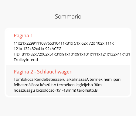
Sommario
Pagina 1
11x21x229911108765310411x31x 51x 62x 72x 102x 111x
121x 132x82x41x 92xACEG
HDFB11x82x72x62x51x31x91x101x91x101x111x121x132x41x13131
TrolleyIntend
Pagina 2 - Schlauchwagen
TömlőkocsiRendeltetésszerű alkalmazásA termék nem ipari
felhasználásra készült.A terméken legfeljebb 30m
hosszúságú locsolócső (½” -13mm) tárolható.Bi