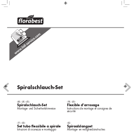
Spiralsc
hlauc
h-
Set
Spiralsc
hlauch-
Set
Fle
xible d’arrosag
e
Montage
- und Sicherheitshinweise
Instructions de montage et consignes de 
sécurité
Set t
ubo ﬂessibile a spirale
Spiraalslangset
Istruzioni di sicur
e
zza e montaggio
Montage
- en veiligheidsinstructies