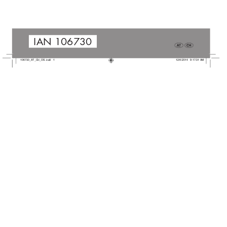
IAN 106730
106730_AT_CH_OS.indd   1
12/4/2014   9:17:31 AM