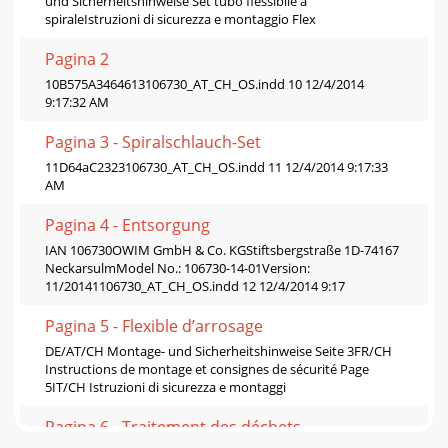
und Sicherheitshinweise Set tubo ﬂessibile a
spiraleIstruzioni di sicurezza e montaggio Flex
Pagina 2
10B575A3464613106730_AT_CH_OS.indd 10 12/4/2014
9:17:32 AM
Pagina 3 - Spiralschlauch-Set
11D64aC2323106730_AT_CH_OS.indd 11 12/4/2014 9:17:33
AM
Pagina 4 - Entsorgung
IAN 106730OWIM GmbH & Co. KGStiftsbergstraße 1D-74167
NeckarsulmModel No.: 106730-14-01Version:
11/20141106730_AT_CH_OS.indd 12 12/4/2014 9:17
Pagina 5 - Flexible d’arrosage
DE/AT/CH Montage- und Sicherheitshinweise Seite 3FR/CH
Instructions de montage et consignes de sécurité Page
5IT/CH Istruzioni di sicurezza e montaggi
Pagina 6 - Traitement des déchets