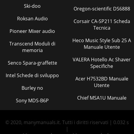
Ski-doo
Oregon-scientific DS6888
Roksan Audio
Corsair CA-SP211 Scheda
Tecnica
Pioneer Mixer audio
Heco Music Style Sub 25 A
Transcend Moduli di
Manuale Utente
memoria
VALERA Hotello Ac Shaver
Senco Spara-graffette
Specifiche
Intel Schede di sviluppo
Acer H7532BD Manuale
Utente
Burley no
Chief MSA1U Manuale
Sony MDS-B6P
© 2020, manymanuals.it. Tutti i diritti riservati | 0.032 s
|