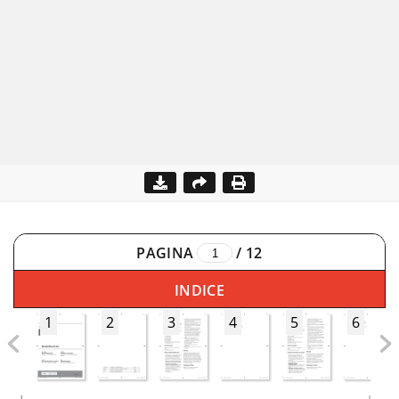
PAGINA
/
12
INDICE
1
2
3
4
5
6