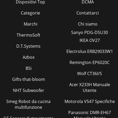
Dispositivi Top
DCMA
Categorie
Contattarci
Marchi
Chi siamo
Sanyo PDG-DSU30
ThermoSoft
IKEA OV27
D.T.Systems
Electrolux ERB29033W1
Azbox
Remington EP6020C
BSi
Wolf CT36I/S
Gifts-that-bloom
Acer X233H Manuale
NHT Subwoofer
Utente
Smeg Robot da cucina
Motorola V547 Specifiche
multifunzione
Panasonic DMR-EH67