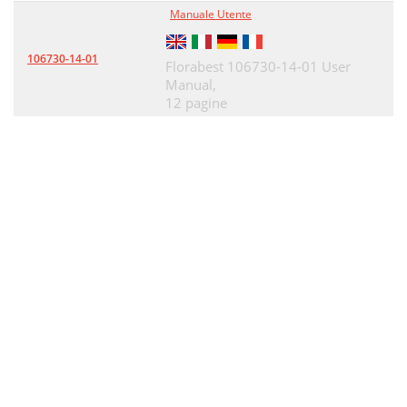
Manuale Utente
106730-14-01
Florabest 106730-14-01 User
Manual,
12 pagine