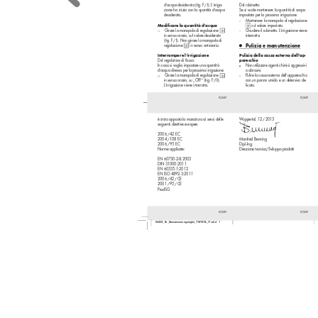
d‘acqua desiderata (ﬁg. F 
/ 
I). L‘irriga-
Dal rubinetto:
zione ha inizio con la quantità d‘acqua 
Se si vuole mantenere la quantità di acqua 
desiderata.
impostata per la prossima irrigazione:
Mantenere la manopola di regolazione 
Modificare la q
uantità d‘acqua
 sul valor
e impostato.
5
Girare la manopola di r
egolazione 
Chiudere il rubinetto. L‘irrigazione viene 
5
in senso orario, sul valor
e desiderato 
interrotta.
(ﬁg. F 
/ 
I). Non girare la manopola di 
Pulizia e manutenzione
regolazione 
 in senso antiorario.
5
Interromper
e l‘irrigazione
Pulizia della cassa esterna dell‘ap-
parecchio
Dal regolator
e di ﬂusso:
In caso si voglia impostar
e una quantità 
Non utilizzare agenti chimici aggressivi 
d‘acqua diversa per la pr
ossima irrigazione:
o abrasivi.
Girare la manopola di r
egolazione 
Pulire la cassa esterna dell‘apparecchio 
5
in senso orario, su „OFF“ (ﬁg. F 
/ 
II). 
con un panno umido e un detersivo de-
L‘irrigazione viene interrotta.
licato.
IT/MT
IT/MT
W
upper
tal,  12 / 2013
è stato apposta la mar
catura ai sensi delle 
seguenti direttiv
e europee:
2006 / 42  EC
2004 / 108  EC
Manfred Benning
2006 / 95  EC
Dipl.-Ing.
Norme applicate:
Direzione tecnica/Sviluppo pr
odotti
EN 60730-2-8:2003
DIN 31000:2011
EN 60335-1:2012
EN ISO 4892-3:2011
2006 / 42 / CE
2001 / 95 / CE
ProdSG
IT/MT
IT/MT
94459_flo_Bewaesserungsregler_TM107A_IT.indd   1