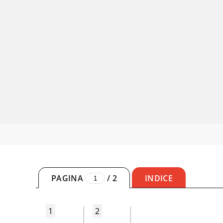
PAGINA
/
2
INDICE
1
2