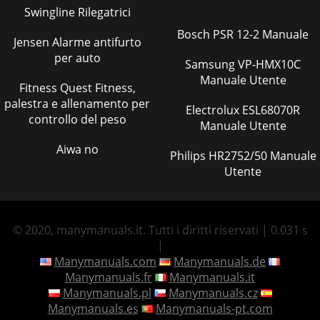
Swingline Rilegatrici
Bosch PSR 12-2 Manuale
Jensen Alarme antifurto
per auto
Samsung VP-HMX10C
Manuale Utente
Fitness Quest Fitness,
palestra e allenamento per
Electrolux ESL68070R
controllo del peso
Manuale Utente
Aiwa no
Philips HR2752/50 Manuale
Utente
© 2020, manymanuals.it. Tutti i diritti riservati | 0.031 s
|
Manymanuals.com
Manymanuals.de
Manymanuals.fr
Manymanuals.it
Manymanuals.pl
Manymanuals.cz
Manymanuals.es
Manymanuals-pt.com