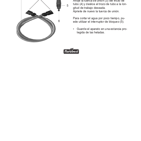
Aojelatuercadeunión(3)deltrozode
tubo(4)ydesliceeltrozodetuboalalon-
5
gituddetrabajodeseada.
Aprietedenuevolatuercadeunión.
Paracortarelaguaporpocotiempo,pu-
6
edeutilizarelinterruptordebloqueo(5).
•
Guardeelaparatoenunaestanciapro-
tegidadelasheladas.