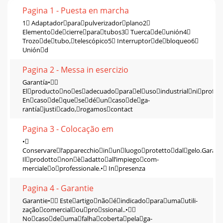
Pagina 1 - Puesta en marcha
1 Adaptadorparapulverizadorplano2
Elementodecierreparatubos3 Tuercadeunión4
Trozodetubo,telescópico5 Interruptordebloqueo6
Uniónd
Pagina 2 - Messa in esercizio
Garantía•
Elproductonoesadecuadoparaelusoindustrialniprofesi
Encasodequesedéuncasodega-
rantíajusticado,rogamoscontact
Pagina 3 - Colocação em
•
Conservarel’apparecchioinunluogoprotettodalgelo.Garanz
Ilprodottononèadattoall’impiegocom-
mercialeoprofessionale.• Inpresenza
Pagina 4 - Garantie
Garantie• Esteartigonãoéindicadoparaumautili-
zaçãocomercialouprossional..•
Nocasodeumafalhacobertapelaga-