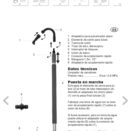
ES
2
1
Adaptadorparapulverizadorplano
2
Elementodecierreparatubos
1
3
T
uercadeunión
4
T
rozodetubo,telescópico
5
Interruptordebloqueo
6
Unióndetubos
3
7
Conexióndeacoplamientorápido
8
Manguera1,5m,1/2“
9
Adaptadordeacoplamientorápido
Datos técnicos
Limpiadordecanalones
Presiónmáx......................
8bar/0,8MPa
Puesta en marcha 
4
Enrosqueelelementodecierreparatu-
bos(2)altrozodetubotelescópico(4).
Atornilleeladaptadordechorroplano
9
(1)conlapiezanaltubular(2).
Fabriqueunatomadeaguaconlacone-
xióndeacoplamientorápido(7)sobrela
unióndetubos(6).
Sifueranecesario,parasutomadeagua
puedeutilizareladaptadordeacopla-
mientorápido(9)sobrelaconexiónde
acoplamientorápido(7).
8
7