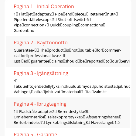
Pagina 1 - Initial Operation
1 Flatjetadapter2 Pipeendpiece3 Retainernut4
Pipeend,telescopic5 Shut-offswitch6
Pipeconnection7 Quickcouplingconnection8
Gardenho
Pagina 2 - Käyttöönotto
Guarantee• Theproductisnotsuitableforcommer-
cialorprofessionaluse.•
JustiedguaranteeclaimsshouldbereportedtoourService
Pagina 3 - Igångsättning
•
Takuuehtojenedellytyksiinkuuluumyöspuhdistustajahuolt
Vahingot,jotkajohtuvatmateriaali-taivalmist
Pagina 4 - Ibrugtagning
1 Fladstråle-adapter2 Rørendestykke3
Omløbermøtrik4 Teleskoprørstykke5 Afspærringshane6
Rørforbindelse7 Lynkoblingstilslutning8 Haveslange1,5
Pagina 5 - Garantie