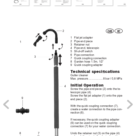
2
GB
IE
1
Flatjetadapter
2
Pipeendpiece
1
3
Retainernut
4
Pipeend,telescopic
5
Shut-offswitch
6
Pipeconnection
3
7
Quickcouplingconnection
8
Gardenhose1.5m,1/2“
9
Quickcouplingadapter
T
echnical specica
tions
Guttercleaner
Max.pressure
...................
8bar/0,8MPa
Initial Operation 
4
Screwthepipeendpiece(2)ontothete-
lescopicpipe(4).
Screwtheatjetadapter(1)ontothepipe
9
endpiece(2).
Withthequickcouplingconnection(7),
createawaterconnectiontothepipecon-
nection(6).
Ifnecessary
,thequickcouplingadapter
(9)canbeusedonthequickcoupling
connection(7)foryourwaterconnection.
Undotheretainernut(3)onthepipe(4)
8
7