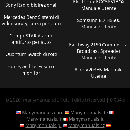
Electrolux EOC5651BOX
Sony Radio bidirezionali
Manuale Utente
Mercedes Benz Sistemi di
Samsung BD-H5500
videosorveglianza per auto
Manuale Utente
CompuSTAR Alarme
antifurto per auto
Earthway 2150 Commercial
Broadcast Spreader
Quantum Switch di rete
Manuale Utente
Honeywell Televisori e
Acer V203HV Manuale
monitor
Utente
© 2020, manymanuals.it. Tutti i diritti riservati | 0.034 s
|
Manymanuals.com
Manymanuals.de
Manymanuals.fr
Manymanuals.it
Manymanuals.pl
Manymanuals.cz