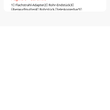
1 Flachstrahl-Adapter2 Rohr-Endstück3
Überwurfmutter4 Rohrstück,teleskopierbar5
Absperrschalter6 Rohrverbindung7
Schnellkupplungsanschluss8 G
Pagina 6 - 2011-12-09-rev02-op
2011-12-09-rev02-opService-CenterService
DeutschlandTel.:01805772033(0,14EUR/Min.ausdemdt.Fest
Mail:grizzl
Pagina 7
Pagina 8 - IAN 68593
IAN 685933