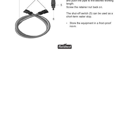
andpushthepipetothedesiredworking
length.
5
Screwtheretainernutbackon.
Theshut-offswitch(5)canbeusedasa
short-termwaterstop.
6
•
Storetheequipmentinafrost-proof
room.