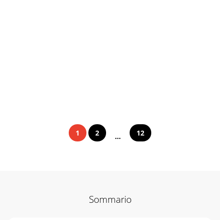
1
2
12
...
Sommario