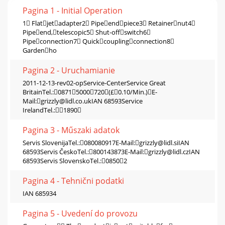
Pagina 1 - Initial Operation
1 Flatjetadapter2 Pipeendpiece3 Retainernut4
Pipeend,telescopic5 Shut-offswitch6
Pipeconnection7 Quickcouplingconnection8
Gardenho
Pagina 2 - Uruchamianie
2011-12-13-rev02-opService-CenterService Great
BritainTel.:08715000720(£0.10/Min.)E-
Mail:
grizzly@lidl.co.ukIAN
68593Service
IrelandTel.:1890
Pagina 3 - Műszaki adatok
Servis SlovenijaTel.:080080917E-Mail:
grizzly@lidl.siIAN
68593Servis ČeskoTel.:800143873E-Mail:
grizzly@lidl.czIAN
68593Servis SlovenskoTel.:08502
Pagina 4 - Tehnični podatki
IAN 685934
Pagina 5 - Uvedení do provozu