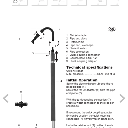
2
GB
1
Flatjetadapter
2
Pipeendpiece
1
3
Retainernut
4
Pipeend,telescopic
5
Shut-offswitch
6
Pipeconnection
3
7
Quickcouplingconnection
8
Gardenhose1.5m,1/2“
9
Quickcouplingadapter
T
echnical specica
tions
Guttercleaner
Max.pressure
...................
8bar/0,8MPa
Initial Operation 
4
Screwthepipeendpiece(2)ontothete-
lescopicpipe(4).
Screwtheatjetadapter(1)ontothepipe
9
endpiece(2).
Withthequickcouplingconnection(7),
createawaterconnectiontothepipecon-
nection(6).
Ifnecessary
,thequickcouplingadapter
(9)canbeusedonthequickcoupling
connection(7)foryourwaterconnection.
Undotheretainernut(3)onthepipe(4)
8
7