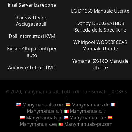
Intel Server barebone
LG DP650 Manuale Utente
Black & Decker
Danby DBC039A1BDB
Asciugacapelli
Scheda delle Specifiche
Dell Interruttori KVM
Whirlpool WOD93EC0AS
Kicker Altoparlanti per
Manuale Utente
auto
Yamaha ISX-18D Manuale
Audiovox Lettori DVD
Utente
© 2020, manymanuals.it. Tutti i diritti riservati | 0.033 s
|
Manymanuals.com
Manymanuals.de
Manymanuals.fr
Manymanuals.it
Manymanuals.pl
Manymanuals.cz
Manymanuals.es
Manymanuals-pt.com