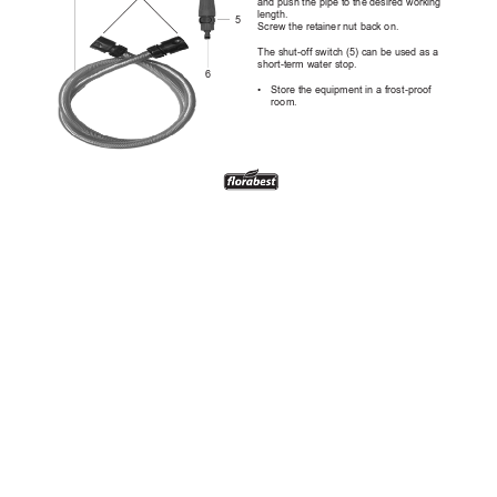
andpushthepipetothedesiredworking
length.
5
Screwtheretainernutbackon.
Theshut-offswitch(5)canbeusedasa
short-termwaterstop.
6
•
Storetheequipmentinafrost-proof
room.