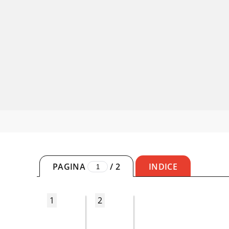
PAGINA
/
2
INDICE
1
2