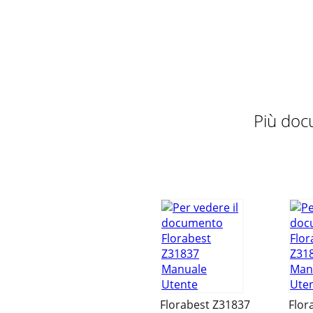
Più doc
Florabest Z31837
Flor