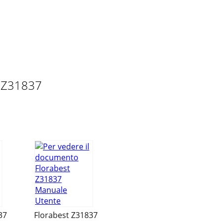
t Z31837
37
Florabest Z31837