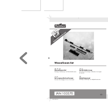
W
asserbesen-
S
et
W
asserbesen-
Set
Set de balais à eau
Montage
-, Bedienungs- und Sic
herheitshinw
eise
Instructions de montage, d‘utilisation et consignes 
de sécurité
W
at
erbe
zemset
Set scopa pulente ad acq
ua
Montage
-, bedienings- en veiligheidsinstructies
Istruzioni di montaggio
, d’uso e di sicure
zza
IAN 103370
103370 DE.indd   1