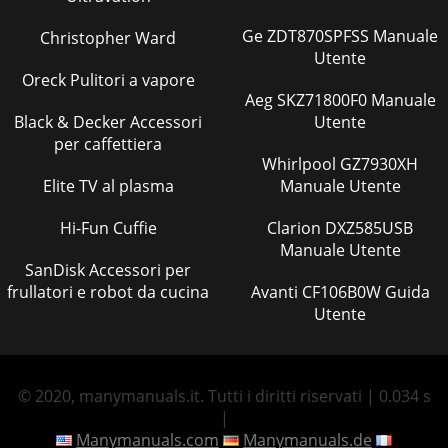
Ge ZDT870SPFSS Manuale
Christopher Ward
Utente
Oreck Pulitori a vapore
Aeg SKZ71800F0 Manuale
Black & Decker Accessori
Utente
per caffettiera
Whirlpool GZ7930XH
Elite TV al plasma
Manuale Utente
Hi-Fun Cuffie
Clarion DXZ585USB
Manuale Utente
SanDisk Accessori per
frullatori e robot da cucina
Avanti CF106B0W Guida
Utente
© 2020, manymanuals.it. Tutti i diritti riservati | 0.034 s
|
Manymanuals.com
Manymanuals.de