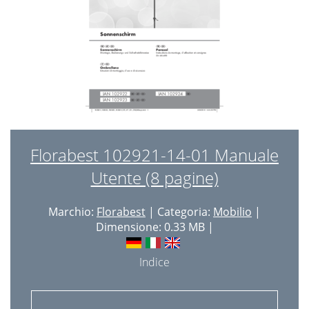
Florabest 102921-14-01 Manuale
Utente (8 pagine)
Marchio:
Florabest
| Categoria:
Mobilio
|
Dimensione: 0.33 MB |
Indice