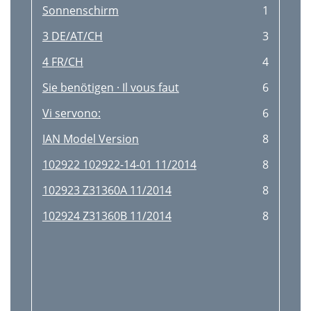
Sonnenschirm
1
3 DE/AT/CH
3
4 FR/CH
4
Sie benötigen · Il vous faut
6
Vi servono:
6
IAN Model Version
8
102922 102922-14-01 11/2014
8
102923 Z31360A 11/2014
8
102924 Z31360B 11/2014
8