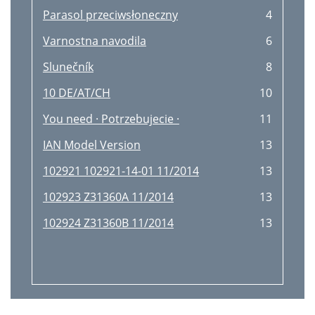
Parasol przeciwsłoneczny
4
Varnostna navodila
6
Slunečník
8
10 DE/AT/CH
10
You need · Potrzebujecie ·
11
IAN Model Version
13
102921 102921-14-01 11/2014
13
102923 Z31360A 11/2014
13
102924 Z31360B 11/2014
13