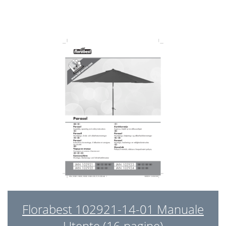
Florabest 102921-14-01 Manuale
Utente (16 pagine)