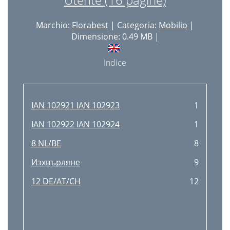
Marchio:
Florabest
| Categoria:
Mobilio
|
Dimensione: 0.49 MB |
Indice
IAN 102921 IAN 102923
1
IAN 102922 IAN 102924
1
8 NL/BE
8
Изхвърляне
9
12 DE/AT/CH
12