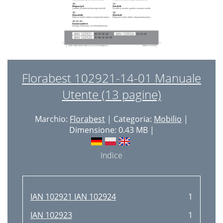
Florabest 102921-14-01 Manuale
Utente (13 pagine)
Marchio:
Florabest
| Categoria:
Mobilio
|
Dimensione: 0.43 MB |
Indice
IAN 102921 IAN 102924
1
IAN 102923
1