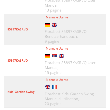
Florabest 85897KASR /Q User
Manual,
13 pagine
Manuale Utente
85897KASR /Q
Florabest 85897KASR /Q
Benutzerhandbuch,
9 pagine
Manuale Utente
85897KASR /Q
Florabest 85897KASR /Q User
Manual,
15 pagine
Manuale Utente
Kids' Garden Swing
Florabest Kids' Garden Swing
Manuel d'utilisation,
20 pagine