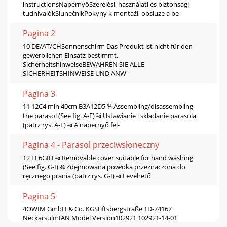
instructionsNapernyőSzerelési, használati és biztonsági
tudnivalókSlunečníkPokyny k montáži, obsluze a be
Pagina 2
10 DE/AT/CHSonnenschirm Das Produkt ist nicht für den
gewerblichen Einsatz bestimmt.
SicherheitshinweiseBEWAHREN SIE ALLE
SICHERHEITSHINWEISE UND ANW
Pagina 3
11 12C4 min 40cm B3A12D5 ¾ Assembling/disassembling
the parasol (See ﬁg. A-F) ¾ Ustawianie i składanie parasola
(patrz rys. A-F) ¾ A napernyő fel-
Pagina 4 - Parasol przeciwsłoneczny
12 FE6GIH ¾ Removable cover suitable for hand washing
(See ﬁg. G-I) ¾ Zdejmowana powłoka przeznaczona do
ręcznego prania (patrz rys. G-I) ¾ Levehető
Pagina 5
4OWIM GmbH & Co. KGStiftsbergstraße 1D-74167
NeckarsulmIAN Model Version102921 102921-14-01
11/2014102923 Z31360A 11/2014102924 Z31360B 11/2014102