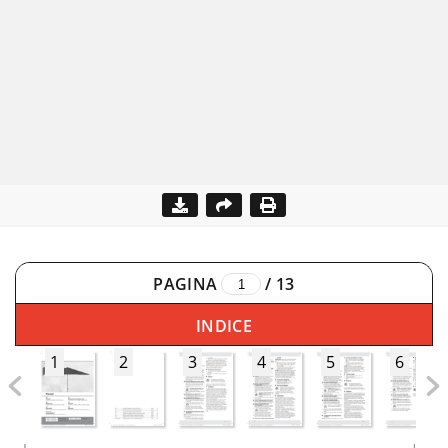
PAGINA
/
13
INDICE
1
2
3
4
5
6