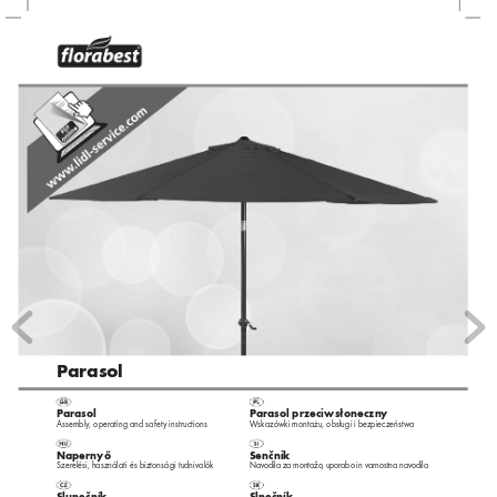
Parasol
Parasol
Parasol przeciwsłoneczn
y
Assembly
, operating and safety instructions
Wskazó
wki montażu, obsługi i be
zpieczeństwa
Napernyő
Senčnik
Szerelési
, használati és biztonsági tudnivalók
Navodila za montažo
, uporabo in varnostna nav
odila
Slunečník
Slnečník