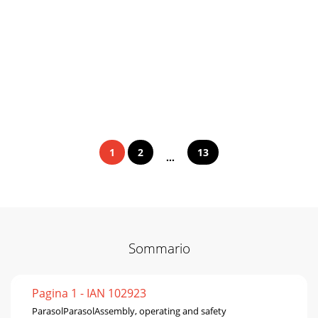
1
2
13
...
Sommario
Pagina 1 - IAN 102923
ParasolParasolAssembly, operating and safety