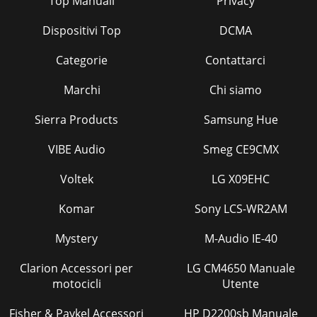
Top Manuali
Privacy
Dispositivi Top
DCMA
Categorie
Contattarci
Marchi
Chi siamo
Sierra Products
Samsung Hue
VIBE Audio
Smeg CE9CMX
Voltek
LG X09EHC
Komar
Sony LCS-WR2AM
Mystery
M-Audio IE-40
Clarion Accessori per
LG CM4650 Manuale
motocicli
Utente
Fisher & Paykel Accessori
HP D2200sb Manuale