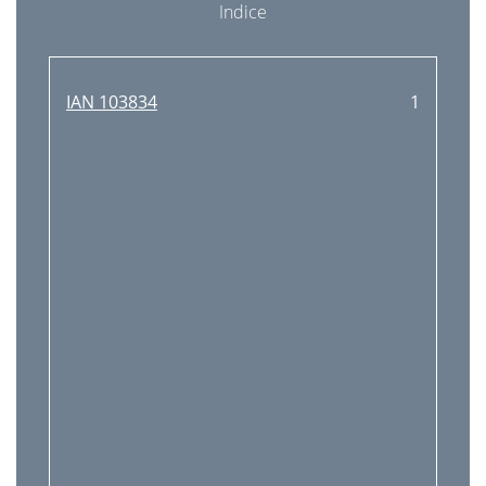
Indice
IAN 103834
1