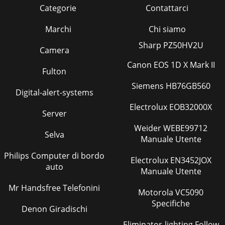
Categorie
Contattarci
Marchi
Chi siamo
Sharp PZ50HV2U
Camera
Canon EOS 1D X Mark II
Fulton
Siemens HB76GB560
Digital-alert-systems
Electrolux EOB32000X
Server
Weider WEBE99712
Selva
Manuale Utente
Philips Computer di bordo
Electrolux EN3452JOX
auto
Manuale Utente
Mr Handsfree Telefonini
Motorola VC5090
Specifiche
Denon Giradischi
Eliminator-lighting Follow