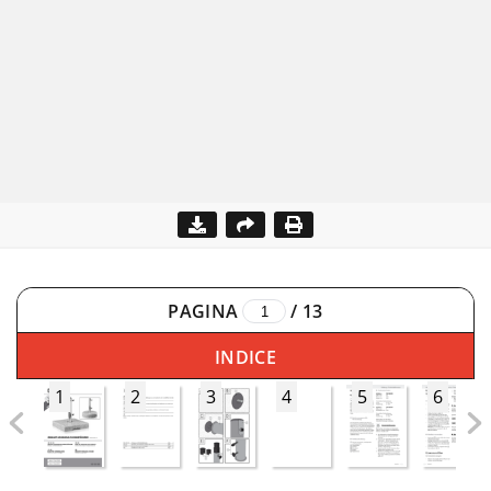
PAGINA
/
13
INDICE
1
2
3
4
5
6