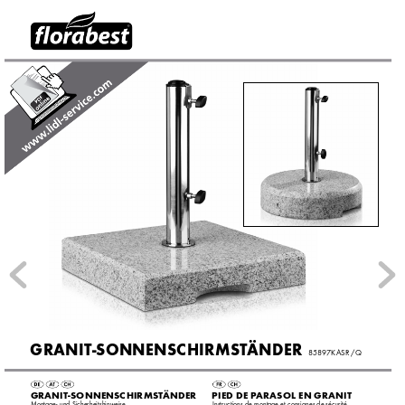
®
 GRANIT-
SONNENSC
HIRMST
ÄNDER
   85897KASR 
/ 
Q
 GRANIT-
SONNENSC
HIRMST
ÄNDER 
PIED DE P
ARASOL EN GRANIT 
Montage- und Sicherheitshinweise
Instructions de montage et consignes de sécurité