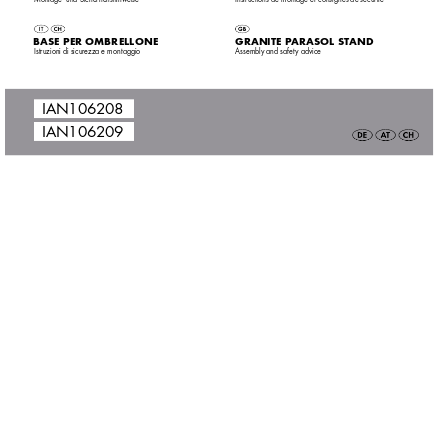
BASE PER OMBRELL
ONE 
GRANITE P
ARASOL STAND 
Istruzioni di sicur
ezza e montaggio
Assembly and safety advice
 IAN106208
 IAN106209