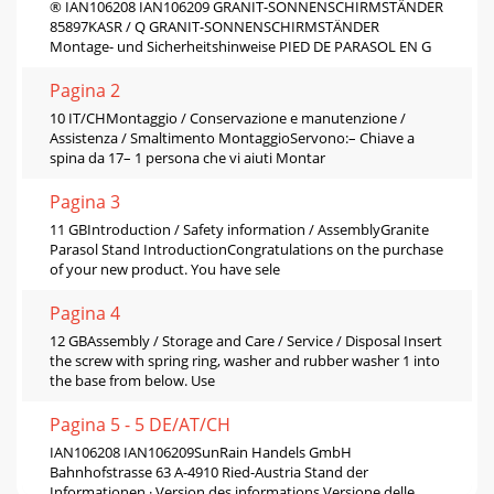
® IAN106208 IAN106209 GRANIT-SONNENSCHIRMSTÄNDER
85897KASR / Q GRANIT-SONNENSCHIRMSTÄNDER
Montage- und Sicherheitshinweise PIED DE PARASOL EN G
Pagina 2
10 IT/CHMontaggio / Conservazione e manutenzione /
Assistenza / Smaltimento MontaggioServono:– Chiave a
spina da 17– 1 persona che vi aiuti Montar
Pagina 3
11 GBIntroduction / Safety information / AssemblyGranite
Parasol Stand IntroductionCongratulations on the purchase
of your new product. You have sele
Pagina 4
12 GBAssembly / Storage and Care / Service / Disposal Insert
the screw with spring ring, washer and rubber washer 1 into
the base from below. Use
Pagina 5 - 5 DE/AT/CH
IAN106208 IAN106209SunRain Handels GmbH
Bahnhofstrasse 63 A-4910 Ried-Austria Stand der
Informationen · Version des informations Versione delle