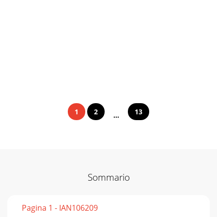
1
2
13
...
Sommario
Pagina 1 - IAN106209