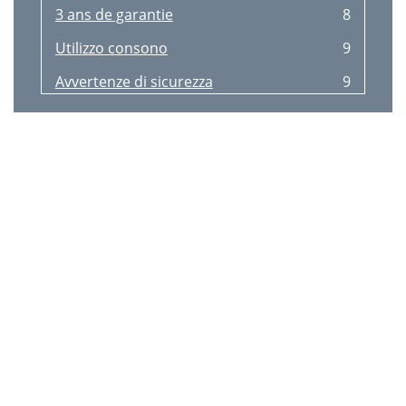
3 ans de garantie
8
Utilizzo consono
9
Avvertenze di sicurezza
9
Pulizia e cura
9
Smaltimento
9
3 anni di garanzia
9
Voorgeschreven gebruik
10
Veiligheidsinstructies
10
Reiniging en onderhoud
10
Afvalverwerking
10
3 jaar garantie
10
Disposal
11