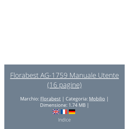
3 Years Warranty
11
Correct use
11
Safety notes
11
Cleaning and maintenance
11
Florabest AG-1759 Manuale Utente
(16 pagine)
Marchio:
Florabest
| Categoria:
Mobilio
|
Dimensione: 1.74 MB |
Indice