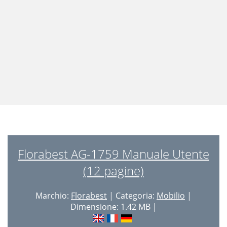
Florabest AG-1759 Manuale Utente
(12 pagine)
Marchio:
Florabest
| Categoria:
Mobilio
|
Dimensione: 1.42 MB |