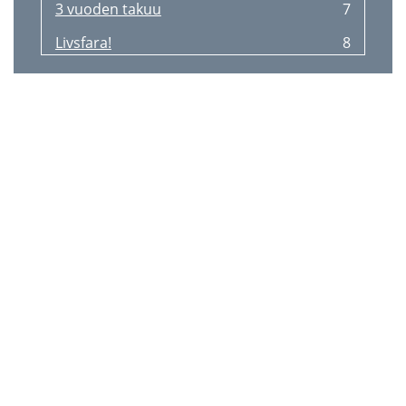
3 vuoden takuu
7
Livsfara!
8
Risk för skador!
8
Skötselråd
8
Förvaring
8
Livsfare!
9
Fare for kvæstelser!
9
Plejeoplysning
9
Opbevaring
9
Utilisation conforme
10
Consignes de sécurité
10
Nettoyage et entretien
10