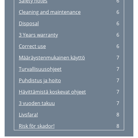
Safety notes
6
Cleaning and maintenance
6
Disposal
6
3 Years warranty
6
Correct use
6
Määräystenmukainen käyttö
7
Turvallisuusohjeet
7
Puhdistus ja hoito
7
Hävittämistä koskevat ohjeet
7
3 vuoden takuu
7
Livsfara!
8
Risk för skador!
8
Skötselråd
8