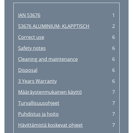
IAN 53676
1
53676 ALUMINIUM- KLAPPTISCH
2
Correct use
6
Safety notes
6
Cleaning and maintenance
6
Disposal
6
3 Years Warranty
6
Määräystenmukainen käyttö
7
Turvallisuusohjeet
7
Puhdistus ja hoito
7
Hävittämistä koskevat ohjeet
7