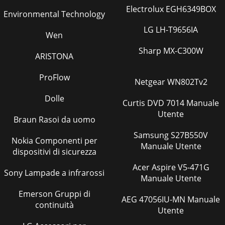
Electrolux EGH6349BOX
Environmental Technology
LG LH-T9656IA
Wen
Sharp MX-C300W
ARISTONA
ProFlow
Netgear WN802Tv2
Dolle
Curtis DVD 7014 Manuale
Utente
Braun Rasoi da uomo
Samsung S27B550V
Nokia Componenti per
Manuale Utente
dispositivi di sicurezza
Acer Aspire V5-471G
Sony Lampade a infrarossi
Manuale Utente
Emerson Gruppi di
AEG 47056IU-MN Manuale
continuità
Utente