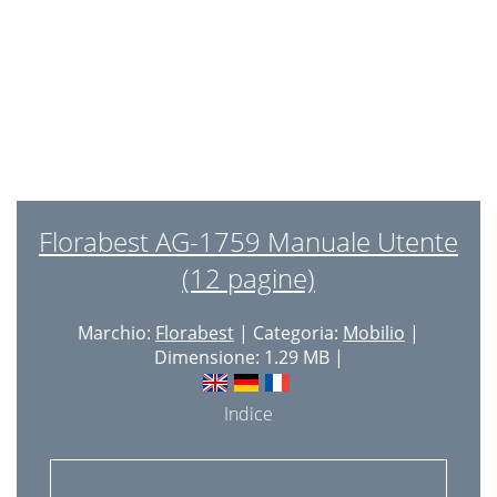
Mise au rebut
10
3 ans de garantie
10
Voorgeschreven gebruik
11
Veiligheidsinstructies
11
Reiniging en onderhoud
11
Afvalverwerking
11
Florabest AG-1759 Manuale Utente
3 jaar garantie
11
(12 pagine)
Lebensgefahr!
12
Marchio:
Florabest
| Categoria:
Mobilio
|
Verletzungsgefahr!
12
Dimensione: 1.29 MB |
Pflegehinweis
12
Indice
Lagerung
12