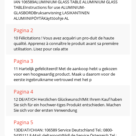
IAN 106589ALUMINIUM GLASS TABLE ALUMINIUM GLASS
TABLEInstructions for use ALUMINIUM-
GLASBORDBruksanvisning LASIKANTINEN
ALUMIINIPÖYTÄKäyttöohje AL
Pagina 2
10 Félicitations ! Vous avez acquéri un pro-duit de haute
qualité. Apprenez à connaître le produit avant sa première
utilisation. Lisez pour cela atte
Pagina 3
11 Hartelijk gefeliciteerd! Met de aankoop hebt u gekozen
voor een hoogwaardig product. Maak u daarom voor de
eerste ingebruikname vertrouwd met het p
Pagina 4
12 DE/AT/CH Herzlichen Glückwunsch!Mit Ihrem Kauf haben
Sie sich für ein hochwer-tiges Produkt entschieden. Machen
Sie sich vor der ersten Verwendung
Pagina 5
13DE/AT/CHIAN: 106589 Service Deutschland Tel.: 0800-
5435111 E-Mail:
deltasport@lidl.de
Service Österreich Tel.: