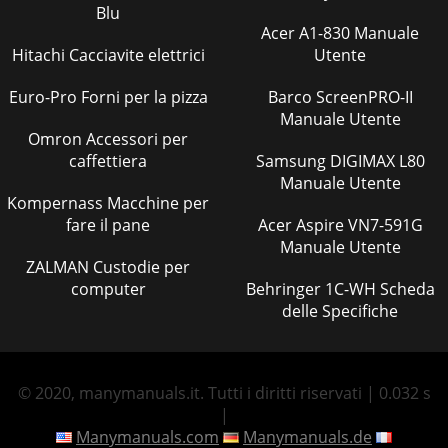
Blu
Acer A1-830 Manuale
Hitachi Cacciavite elettrici
Utente
Euro-Pro Forni per la pizza
Barco ScreenPRO-II
Manuale Utente
Omron Accessori per
caffettiera
Samsung DIGIMAX L80
Manuale Utente
Kompernass Macchine per
fare il pane
Acer Aspire VN7-591G
Manuale Utente
ZALMAN Custodie per
computer
Behringer 1C-WH Scheda
delle Specifiche
© 2020, manymanuals.it. Tutti i diritti riservati | 0.032 s
|
Manymanuals.com
Manymanuals.de