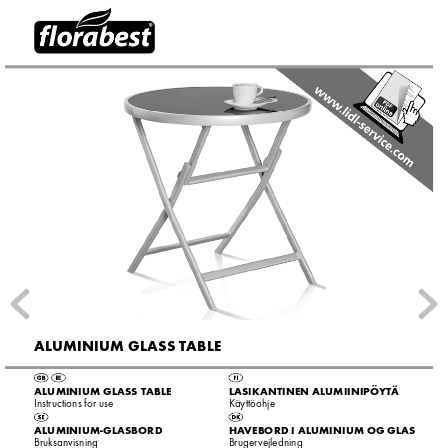
ALUMINIUM GLASS T
ABLE
ALUMINIUM GLASS TABLE
L
ASIKANTINEN ALUMIINIPÖ
Y
TÄ
Instructions for use
K
äyttöohje
ALUMINIUM-GLASBORD
HA
VEBORD I ALUMINIUM OG GLAS
Bruksanvisning
Bruger
vejledning