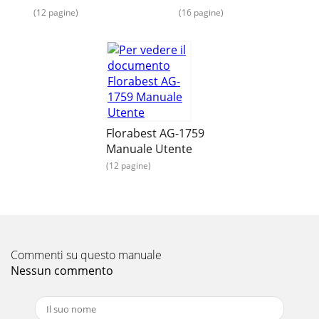
(12 pagine)
(16 pagine)
Pagina 16
9DK Tillykke!Med dit køb har du valgt et kvalitetsprodukt.
Gør dig fortrolig med produktet inden den første
ibrugtagning. Læs i denne forbindelse opmæ
Florabest AG-1759
Manuale Utente
(12 pagine)
Commenti su questo manuale
Nessun commento