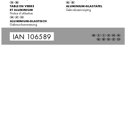
T
ABLE EN VERRE  
ALUMINIUM-GLASTAFEL
ET ALUMINIUM
Gebruiksaanwijzing
Notice d’utilisation
ALUMINIUM-GLASTISC
H
Gebrauchsan
weisung
IAN 1
06589