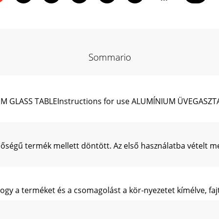
Sommario
 GLASS TABLEInstructions for use ALUMÍNIUM ÜVEGASZT
nőségű termék mellett döntött. Az első használatba vételt 
gy a terméket és a csomagolást a kör-nyezetet kímélve, fajta