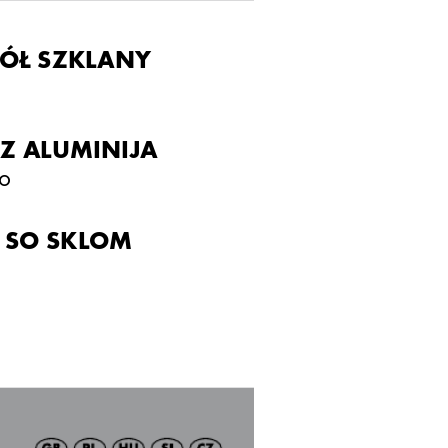
TÓŁ SZKLANY
IZ ALUMINIJ
A
o
 SO SKL
OM