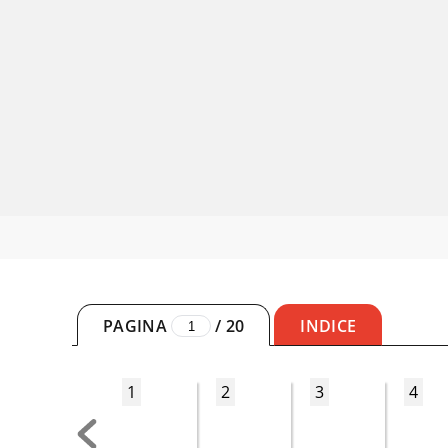
PAGINA
/
20
INDICE
1
2
3
4