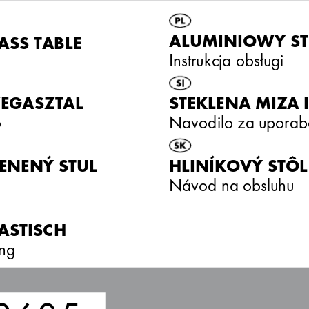
ALUMINIOW
Y S
ASS TABLE
Instrukcja obsługi
VEG
ASZT
AL
STEKLENA MIZA 
ó
Navodilo za uporab
ENENÝ STUL
HLINÍK
O
VÝ STÔL
Návod na obsluhu
ASTISC
H
ng