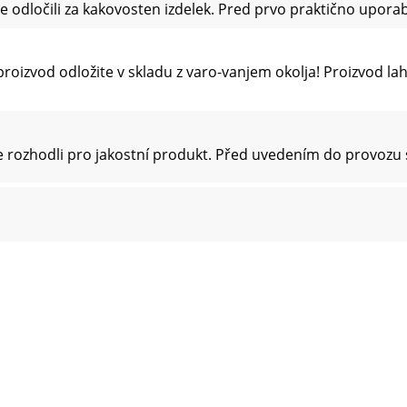
se odločili za kakovosten izdelek. Pred prvo praktično upora
roizvod odložite v skladu z varo-vanjem okolja! Proizvod la
e rozhodli pro jakostní produkt. Před uvedením do provozu
oztřiďte a ekologicky zlikvidujte! Výrobek zlikvidujte prost
e sa rozhodli pre vysokokvalitný produkt. Skôr než začnet
te, prosím, adekvátne životnému prostrediu a roztriedený po