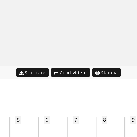
Scaricare
Condividere
Stampa
5
6
7
8
9