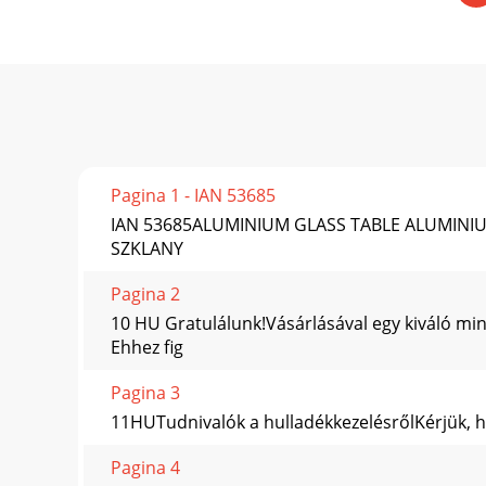
Pagina 1 - IAN 53685
IAN 53685ALUMINIUM GLASS TABLE ALUMINIUM
SZKLANY
Pagina 2
10 HU Gratulálunk!Vásárlásával egy kiváló mi
Ehhez ﬁg
Pagina 3
11HUTudnivalók a hulladékkezelésrőlKérjük, ho
Pagina 4