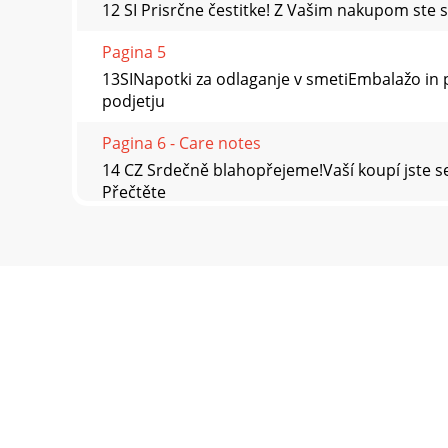
12 SI Prisrčne čestitke! Z Vašim nakupom ste 
Pagina 5
13SINapotki za odlaganje v smetiEmbalažo in p
podjetju
Pagina 6 - Care notes
14 CZ Srdečně blahopřejeme!Vaší koupí jste s
Přečtěte
Pagina 7 - 3 Years warranty
15CZPokyny k likvidaciObal a výrobek prosím r
Pagina 8 - Przechowywanie
16 SK Srdečne Vám blahoželáme!Vašou kúpou st
oboznámte.
Pagina 9 - 3 lata gwarancji
17SKPokyny k likvidáciiObal a tovar zlikviduj