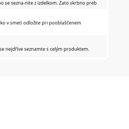
bo se sezna-nite z izdelkom. Zato skrbno preb
hko v smeti odložite pri pooblaščenem
 se nejdříve seznamte s celým produktem.
řednictvím uznávaného likvidačního podniku ne
e produkt používať, dôkladne sa s ním
dľa druhu!Tovar zlikvidujte prostredníctvom po