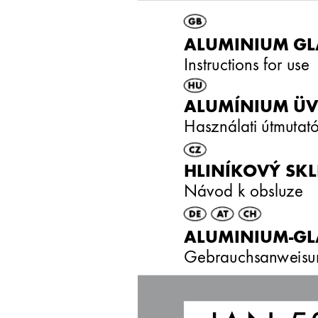
ALUMINIUM GL
Instructions for use
ALUMÍNIUM Ü
Használati útmutat
HLINÍK
O
VÝ SKL
Návod k obsluze
ALUMINIUM-GL
Gebrauchsan
weisu