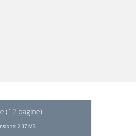
e (12 pagine)
sione: 2.37 MB |