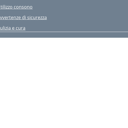
tilizzo consono
vvertenze di sicurezza
ulizia e cura
maltimento
 anni di garanzia
eglementair gebruik
eiligheidsadviezen
einiging en onderhoud
fvalverwerking
 jaar garantie
isposal
 Years Warranty