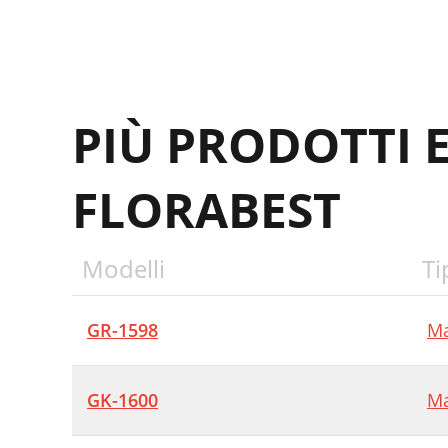
I
S
C
PIÙ PRODOTTI 
FLORABEST
Modelli
Ti
GR-1598
Ma
GK-1600
Ma