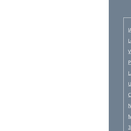
I
L
V
P
L
U
C
N
M
3