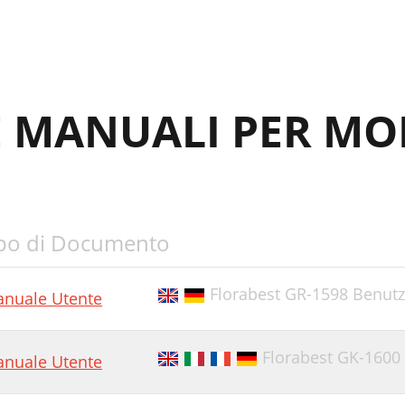
ntended Use
afety Instructions
leaning and Care
E MANUALI PER MO
po di Documento
Florabest GR-1598 Benut
nuale Utente
Florabest GK-1600
nuale Utente