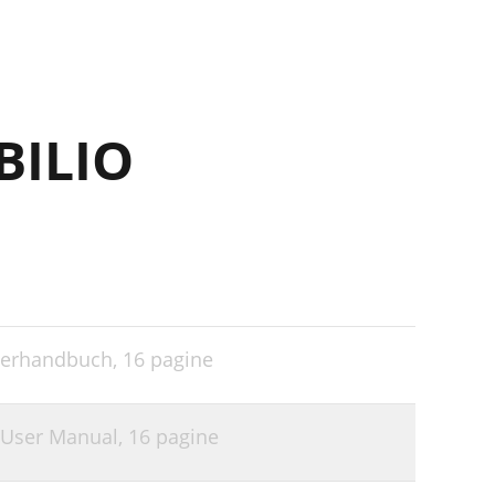
11
11
11
BILIO
zerhandbuch,
16 pagine
 User Manual,
16 pagine