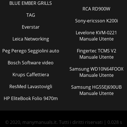
BLUE EMBER GRILLS
RCA RD900W
TAG
Sony-ericsson K200i
Everstar
Levelone KVM-0221
Leica Networking
Manuale Utente
Peg Perego Seggiolini auto
Fingertec TCMS V2
Manuale Utente
Bosch Software video
Samsung WD10N64FOOX
Krups Caffettiera
Manuale Utente
ResMed Lavastovigli
Samsung HG55EJ690UB
Manuale Utente
HP EliteBook Folio 9470m
© 2020, manymanuals.it. Tutti i diritti riservati | 0.028 s