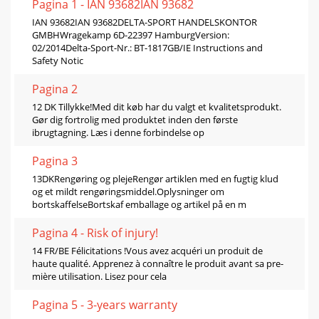
Pagina 1 - IAN 93682IAN 93682
IAN 93682IAN 93682DELTA-SPORT HANDELSKONTOR
GMBHWragekamp 6D-22397 HamburgVersion:
02/2014Delta-Sport-Nr.: BT-1817GB/IE Instructions and
Safety Notic
Pagina 2
12 DK Tillykke!Med dit køb har du valgt et kvalitetsprodukt.
Gør dig fortrolig med produktet inden den første
ibrugtagning. Læs i denne forbindelse op
Pagina 3
13DKRengøring og plejeRengør artiklen med en fugtig klud
og et mildt rengøringsmiddel.Oplysninger om
bortskaﬀelseBortskaf emballage og artikel på en m
Pagina 4 - Risk of injury!
14 FR/BE Félicitations !Vous avez acquéri un produit de
haute qualité. Apprenez à connaître le produit avant sa pre-
mière utilisation. Lisez pour cela
Pagina 5 - 3-years warranty