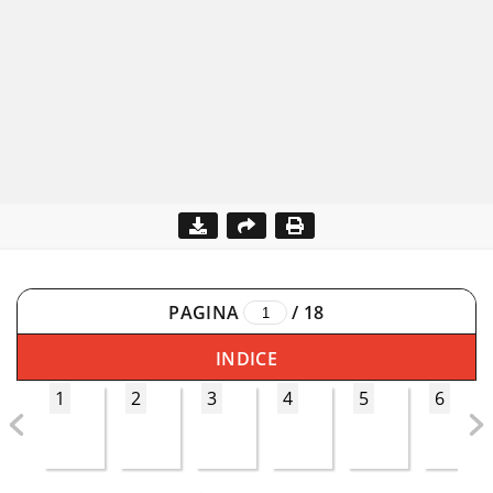
PAGINA
/
18
INDICE
1
2
3
4
5
6