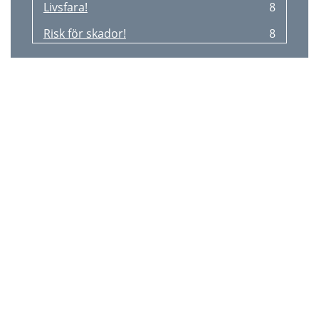
Livsfara!
8
Risk för skador!
8
Skötselråd
8
Förvaring
8
Livsfare!
9
Kvæstelsesfare!
9
Plejeanvisning
9
Opbevaring
9
Lebensgefahr!
10
Verletzungsgefahr!
10
Pﬂegehinweis
10
Lagerung
10