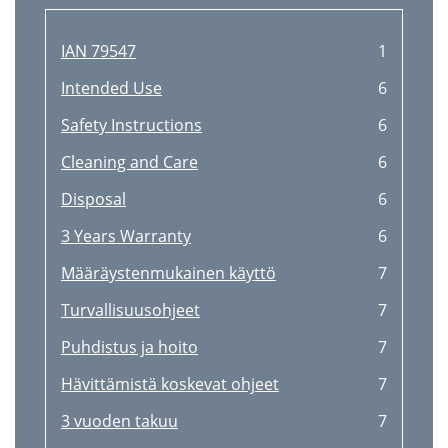
IAN 79547
1
Intended Use
6
Safety Instructions
6
Cleaning and Care
6
Disposal
6
3 Years Warranty
6
Määräystenmukainen käyttö
7
Turvallisuusohjeet
7
Puhdistus ja hoito
7
Hävittämistä koskevat ohjeet
7
3 vuoden takuu
7