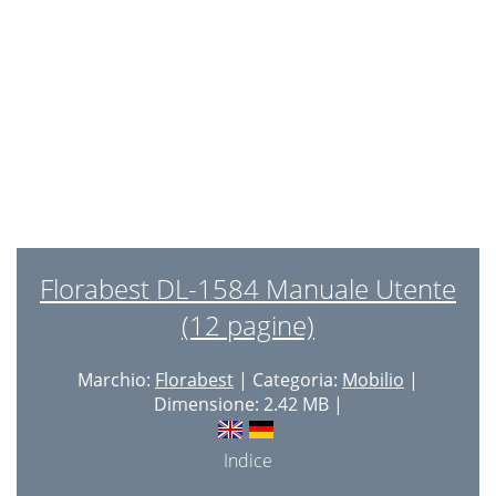
Intended Use
11
Safety Instructions
11
Cleaning and Care
11
Florabest DL-1584 Manuale Utente
(12 pagine)
Marchio:
Florabest
| Categoria:
Mobilio
|
Dimensione: 2.42 MB |
Indice