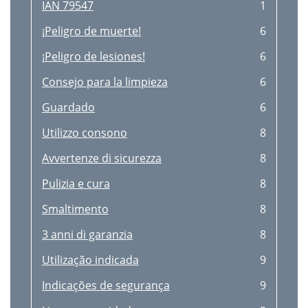
IAN 79547
1
¡Peligro de muerte!
6
¡Peligro de lesiones!
6
Consejo para la limpieza
6
Guardado
6
Utilizzo consono
8
Avvertenze di sicurezza
8
Pulizia e cura
8
Smaltimento
8
3 anni di garanzia
8
Utilização indicada
9
Indicações de segurança
9