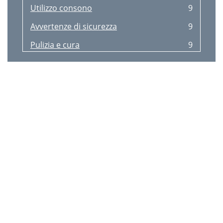
Utilizzo consono
9
Avvertenze di sicurezza
9
Pulizia e cura
9
Smaltimento
9
3 anni di garanzia
9
Reglementair gebruik
10
Veiligheidsadviezen
10
Reiniging en onderhoud
10
Afvalverwerking
10
3 jaar garantie
10
Disposal
11
3 Years Warranty
11