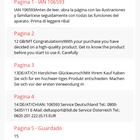
Pagina 1 - IAN 106593
IAN 106593Antes de leer, abra la página con las ilustraciones
y familiarícese seguidamente con todas las funciones del
aparato. Prima di leggere ribal
Pagina 2
12 GB/MT Congratulations!With your purchase you have
decided on a high-quality product. Get to know the product
before you start to use it. Carefully
Pagina 3
13DE/AT/CH Herzlichen Glückwunsch!Mit Ihrem Kauf haben
Sie sich für ein hochwer-tiges Produkt entschieden. Machen
Sie sich vor der ersten Verwendung m
Pagina 4
14 DE/AT/CHIAN: 106593 Service Deutschland Tel.: 0800-
5435111 E-Mail:
deltasport@lidl.de
Service Österreich Tel.:
0820 201 222 (0,15 EUR
Pagina 5 - Guardado
15