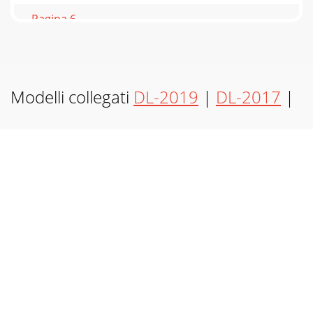
Pagina 6
16
Pagina 7 - 3 anni di garanzia
bdFcega
Modelli collegati
DL-2019
|
DL-2017
|
Pagina 8 - - pezzi di ricambio Lidl
5 IMPORTANTE: GUARDAR PARAR REFE-RENCIA FUTURA
¡LEER ATENTAMENTE! IMPORTANTE, CONSERVARE PER
POTER CONSULTARE ANCHE IN FUTURO: LEGGERE
ATTENTAMENTE!
Pagina 9
6Índice/Indice/Índice/Contents/Inhaltsverzeichnis Uso
adecuado ... 7Indicaciones de seguridad ...
Pagina 10 - 3 Years Warranty
7ES ¡Enhorabuena! Con la compra de este artículo ha
adquirido un producto de excelente calidad. Antes de
utilizar-lo por primera vez, familiarícese co