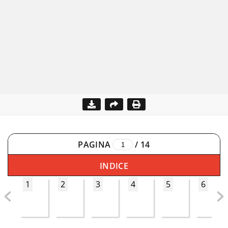
PAGINA
/
14
INDICE
1
2
3
4
5
6