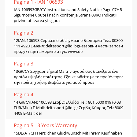
Pagina 1 - IAN 106593
IAN 106593GB/CY Instructions and Safety Notice Page 07HR
Sigurnosne upute i način korištenja Strana 08RO Indicaţii
privind utilizarea şi sigura
Pagina 2
12IAN: 106593 Сервизно обслужване България Тел.: 00800
111 4920 Е-мейл:
deltasport@lidl.bg
Резервни части за този
продукт ще намерите и тук: www.de
Pagina 3
13GR/CY Συγχαρητήρια! Με την αγορά σας διαλέξατε ένα
προϊόν υψηλής ποιότητας. Εξοικειωθείτε με το προϊόν πριν
την πρώτη χρήση. Διαβάστε για αυτό προσε
Pagina 4
14 GR/CYIAN: 106593 Σέρβις Ελλάδα Tel.: 801 5000 019 (0,03
EUR/Min.) E-Mail:
deltasport@lidl.gr
Σέρβις Κύπρος Tel.: 8009
4409 E-Mail: del
Pagina 5 - 3 Years Warranty
15DE/AT/CH Herzlichen Glückwunsch!Mit Ihrem Kauf haben