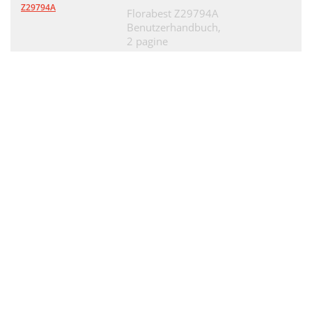
Z29794A
Florabest Z29794A
Benutzerhandbuch,
2 pagine