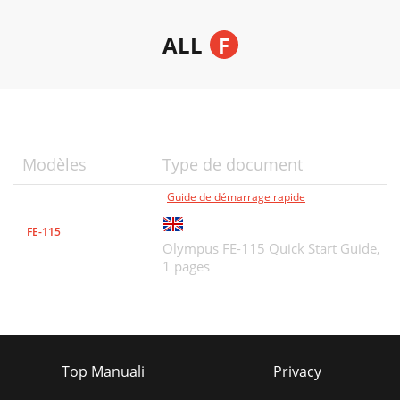
ALL
F
Modèles
Type de document
Guide de démarrage rapide
FE-115
Olympus FE-115 Quick Start Guide,
1 pages
Top Manuali
Privacy