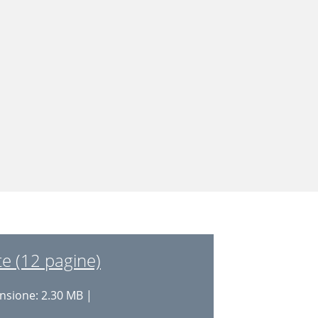
e (12 pagine)
sione: 2.30 MB |