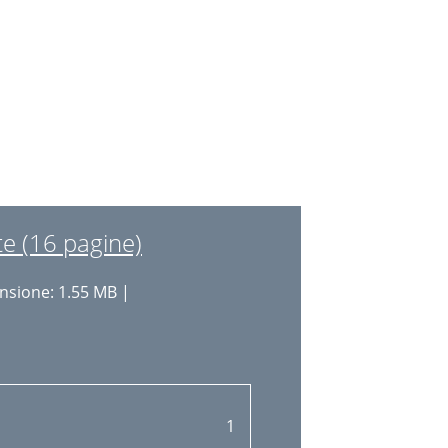
12
12
12
e (16 pagine)
sione: 1.55 MB |
1