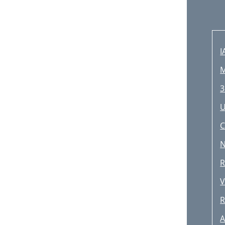
I
M
3
U
C
N
R
V
R
A