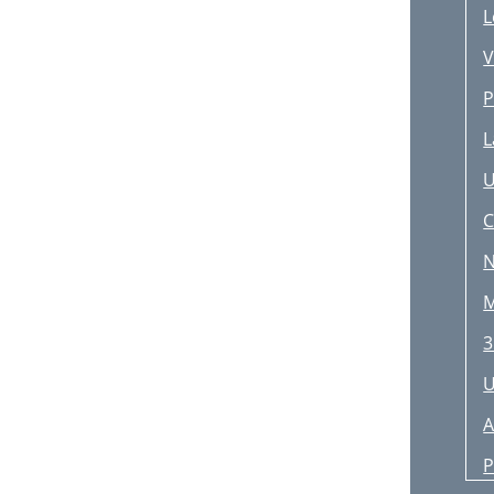
L
V
P
L
U
C
N
M
3
U
A
P