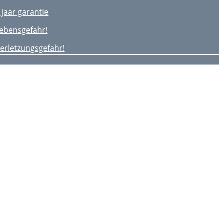
 jaar garantie
ebensgefahr!
erletzungsgefahr!
ﬂegehinweis
agerung
ntended Use
afety Instructions
leaning and Care
isposal
 Years Warranty