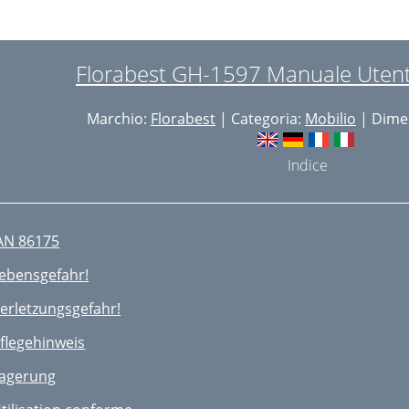
Florabest GH-1597 Manuale Utent
Marchio:
Florabest
| Categoria:
Mobilio
| Dimen
Indice
AN 86175
ebensgefahr!
erletzungsgefahr!
ﬂegehinweis
agerung