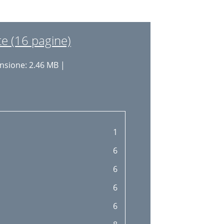
e (16 pagine)
sione: 2.46 MB |
1
6
6
6
6