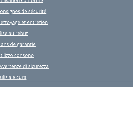
tilisation conforme
onsignes de sécurité
ettoyage et entretien
ise au rebut
 ans de garantie
tilizzo consono
vvertenze di sicurezza
ulizia e cura
maltimento
 anni di garanzia
 pezzi di ricambio Lidl
ntended Use
afety Instructions