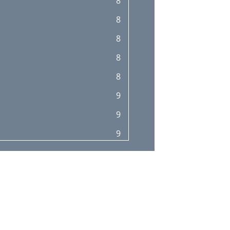
8
8
8
8
8
9
9
9
9
9
10
12
12