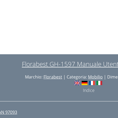
leaning and Care
isposal
 Years Warranty
Florabest GH-1597 Manuale Utent
Marchio:
Florabest
| Categoria:
Mobilio
| Dimen
Indice
AN 97093