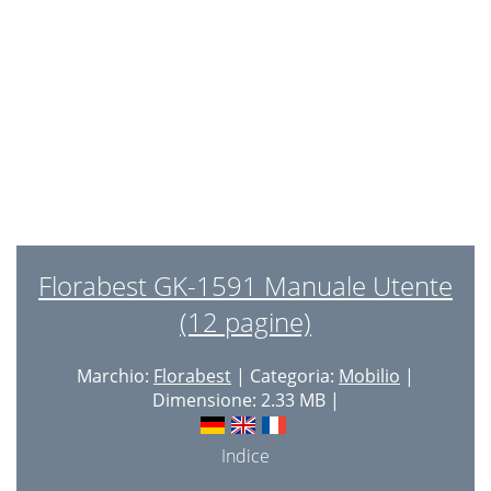
Florabest GK-1591 Manuale Utente
(12 pagine)
Marchio:
Florabest
| Categoria:
Mobilio
|
Dimensione: 2.33 MB |
Indice