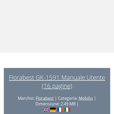
Florabest GK-1591 Manuale Utente
(16 pagine)
Marchio:
Florabest
| Categoria:
Mobilio
|
Dimensione: 2.49 MB |