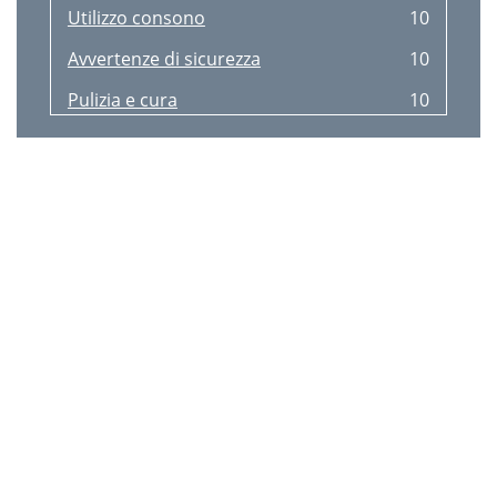
Utilizzo consono
10
Avvertenze di sicurezza
10
Pulizia e cura
10
Smaltimento
10
3 anni di garanzia
10
- pezzi di ricambio Lidl
11
Cleaning and Care
13
Disposal
13
3 Years Warranty
13
Intended Use
13
Safety Instructions
13