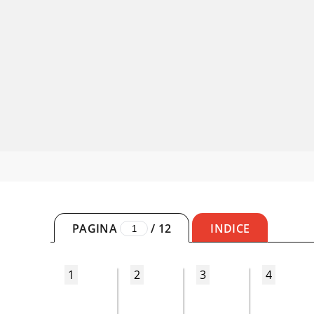
PAGINA
/
12
INDICE
1
2
3
4