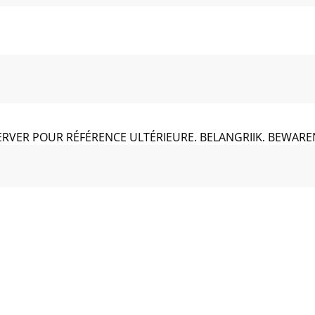
SERVER POUR RÉFÉRENCE ULTÉRIEURE. BELANGRIJK, BEWAR
zeichnis/Contents Utilisation conforme ... 6Consignes de 
oduit de haute qualité. Apprenez à connaître le produit avant
19270 E-Mail :
deltasport@lidl.fr
Service Belgique Tel. : 070 2