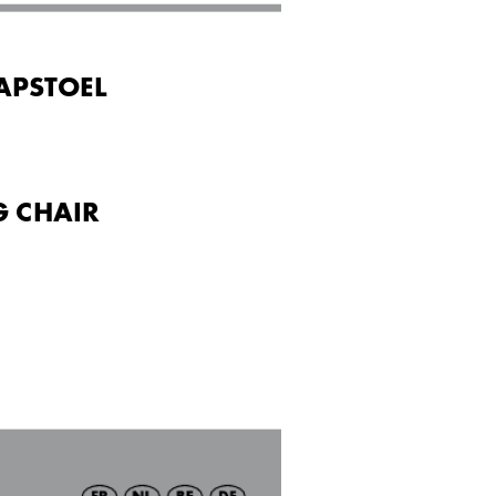
APSTOEL
G C
HAIR