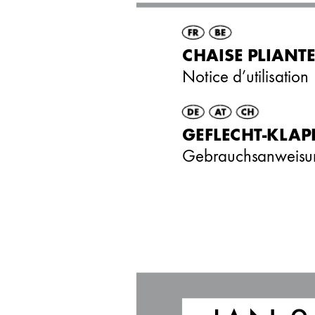
C
HAISE PLIANT
Notice d’utilisation
GEFLEC
HT-KL
AP
Gebrauchsan
weisu