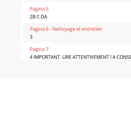
Pagina 5
2B C DA
Pagina 6 - Nettoyage et entretien
3
Pagina 7
4 IMPORTANT. LIRE ATTENTIVEMENT ! A CON
ZORGVULDIG LEZEN! WI
Pagina 8 - 3 jaar garantie
5Table des matieres/Inhoudsopgave/Inhaltsver
Pagina 9 - Lagerung
6 FR/BE Félicitations ! Vous avez acquéri un pr
Pagina 10
7FR/BEIAN : 86179 Service France Tel. : 0800 9