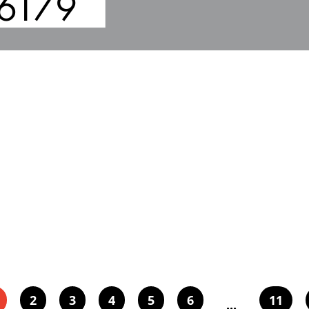
6
1
79
2
3
4
5
6
11
...