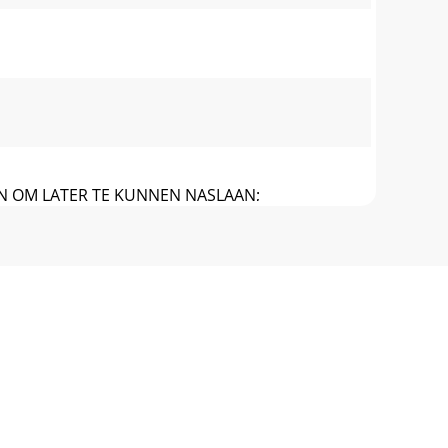
EN OM LATER TE KUNNEN NASLAAN;
sécu
 sa pre-mière utilisation. Lisez pour cela
70 171 (0,15 EUR