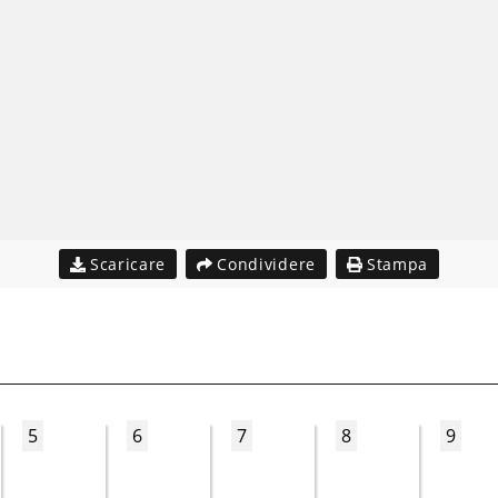
Scaricare
Condividere
Stampa
5
6
7
8
9