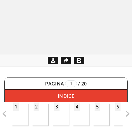
PAGINA
/
20
INDICE
1
2
3
4
5
6