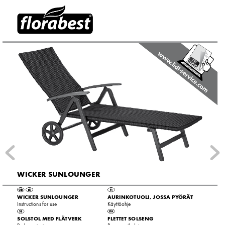
WIC
KER SUNLOUNGER
WIC
KER SUNL
OUNGER
AURINK
OTUOLI, JOSSA P
Y
ÖRÄ
T
Instructions for use
K
äyttöohje
SOLSTOL MED FL
Ä
TVERK
FLETTET SOLSENG