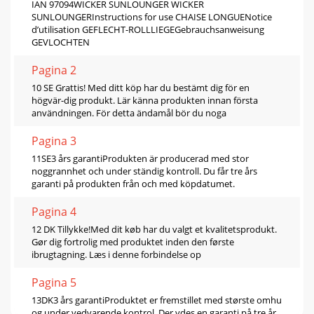
IAN 97094WICKER SUNLOUNGER WICKER
SUNLOUNGERInstructions for use CHAISE LONGUENotice
d’utilisation GEFLECHT-ROLLLIEGEGebrauchsanweisung
GEVLOCHTEN
Pagina 2
10 SE Grattis! Med ditt köp har du bestämt dig för en
högvär-dig produkt. Lär känna produkten innan första
användningen. För detta ändamål bör du noga
Pagina 3
11SE3 års garantiProdukten är producerad med stor
noggrannhet och under ständig kontroll. Du får tre års
garanti på produkten från och med köpdatumet.
Pagina 4
12 DK Tillykke!Med dit køb har du valgt et kvalitetsprodukt.
Gør dig fortrolig med produktet inden den første
ibrugtagning. Læs i denne forbindelse op
Pagina 5
13DK3 års garantiProduktet er fremstillet med største omhu
og under vedvarende kontrol. Der ydes en garanti på tre år