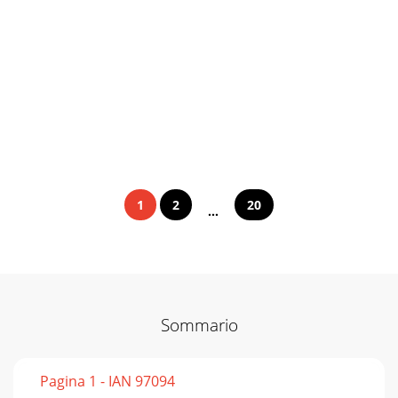
1
2
20
...
Sommario
Pagina 1 - IAN 97094