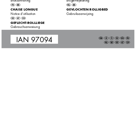
Bruksanvisning
Bruger
vejledning
C
HAISE L
ONGUE
GEVLOCHTEN ROLLIGBED
Notice d’utilisation
Gebruiksaanwijzing
GEFLEC
HT-ROLLLIEGE
Gebrauchsan
weisung
IAN 9
709
4