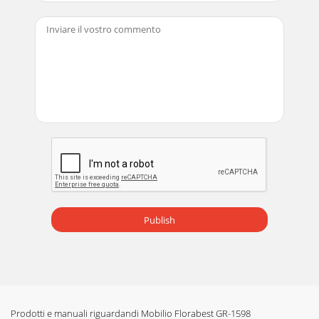
tuotteen. Tutustu tuotteeseen ennen ensimmäistä käyttöä.
Lue käyttöohje huolellisesti läpi.
Pagina 20
9FI3 vuoden takuuTämä tuote on valmistettu erityistä
tarkkuutta noudattaen ja jatkuvan tarkastuksen alaisena.
Tälle tuotteelle saat kolmen vuoden tak
Publish
Prodotti e manuali riguardandi Mobilio Florabest GR-1598