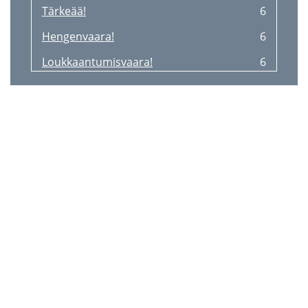
Tärkeää!
6
Hengenvaara!
6
Loukkaantumisvaara!
6
Puhdistus ja hoito
7
Hävittämistä koskevat ohjeet
7
3 vuoden takuu
7
Leveransomfattning (bild A)
8
Teknisk information
8
Avsedd användning
8
Säkerhetsanvisningar
8
Montering
8
Tippskydd (bild F)
9