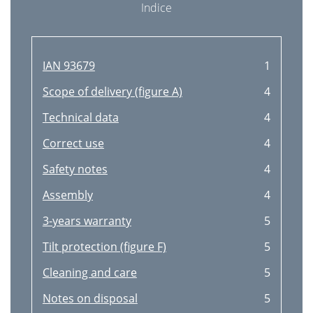
Indice
IAN 93679
1
Scope of delivery (ﬁgure A)
4
Technical data
4
Correct use
4
Safety notes
4
Assembly
4
3-years warranty
5
Tilt protection (ﬁgure F)
5
Cleaning and care
5
Notes on disposal
5