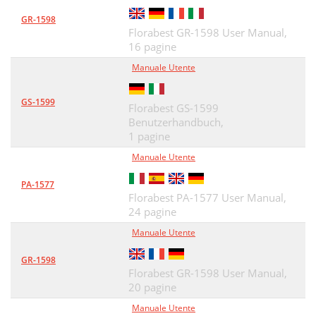
Verletzungsgefahr!
16
GR-1598
Kippschutz (Abb. F)
17
Florabest GR-1598 User Manual,
16 pagine
Reinigung und Pﬂege
17
Manuale Utente
Hinweise zur Entsorgung
17
GS-1599
3 Jahre Garantie
17
Florabest GS-1599
Benutzerhandbuch,
1 pagine
Manuale Utente
PA-1577
Florabest PA-1577 User Manual,
24 pagine
Manuale Utente
GR-1598
Florabest GR-1598 User Manual,
20 pagine
Manuale Utente