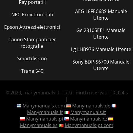
Ray portatili
AEG L8FEC68S Manuale
NEC Proiettori dati
Utente
Epson Attrezzi elettronici
Ge 28105EE1 Manuale
Utente
Canon Stampanti per
fotografie
Lg LHB976 Manuale Utente
Smartdisk no
Sony BDP-S6700 Manuale
Utente
Trane 540
© 2020, manymanuals.it. Tutti i diritti riservati | 0.024 s
|
Manymanuals.com
Manymanuals.de
Manymanuals.fr
Manymanuals.it
Manymanuals.pl
Manymanuals.cz
Manymanuals.es
Manymanuals-pt.com