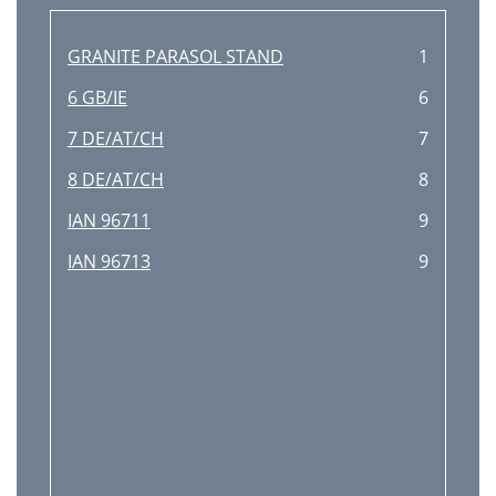
GRANITE PARASOL STAND
1
6 GB/IE
6
7 DE/AT/CH
7
8 DE/AT/CH
8
IAN 96711
9
IAN 96713
9