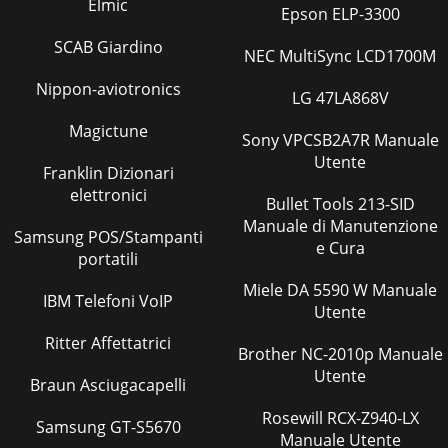
Elmic
Epson ELP-3300
SCAB Giardino
NEC MultiSync LCD1700M
Nippon-aviotronics
LG 47LA868V
Magictune
Sony VPCSB2A7R Manuale
Utente
Franklin Dizionari
elettronici
Bullet Tools 213-SID
Manuale di Manutenzione
Samsung POS/Stampanti
e Cura
portatili
Miele DA 5590 W Manuale
IBM Telefoni VoIP
Utente
Ritter Affettatrici
Brother NC-2010p Manuale
Utente
Braun Asciugacapelli
Rosewill RCX-Z940-LX
Samsung GT-S5670
Manuale Utente