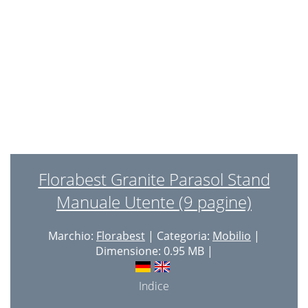
Florabest Granite Parasol Stand
Manuale Utente (9 pagine)
Marchio:
Florabest
| Categoria:
Mobilio
|
Dimensione: 0.95 MB |
Indice