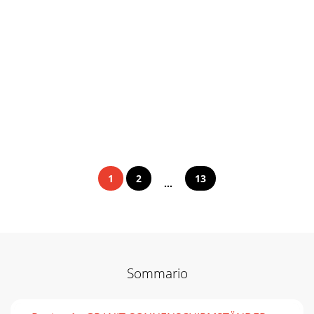
1
2
13
...
Sommario