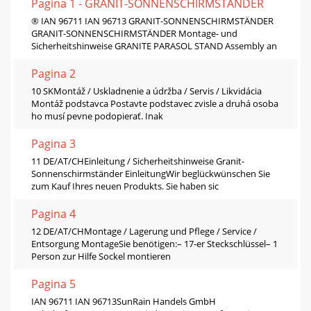
Pagina 1 - GRANIT-SONNENSCHIRMSTÄNDER
® IAN 96711 IAN 96713 GRANIT-SONNENSCHIRMSTÄNDER
GRANIT-SONNENSCHIRMSTÄNDER Montage- und
Sicherheitshinweise GRANITE PARASOL STAND Assembly an
Pagina 2
10 SKMontáž / Uskladnenie a údržba / Servis / Likvidácia
Montáž podstavca Postavte podstavec zvisle a druhá osoba
ho musí pevne podopierať. Inak
Pagina 3
11 DE/AT/CHEinleitung / Sicherheitshinweise Granit-
Sonnenschirmständer EinleitungWir beglückwünschen Sie
zum Kauf Ihres neuen Produkts. Sie haben sic
Pagina 4
12 DE/AT/CHMontage / Lagerung und Pflege / Service /
Entsorgung MontageSie benötigen:– 17-er Steckschlüssel– 1
Person zur Hilfe Sockel montieren
Pagina 5
IAN 96711 IAN 96713SunRain Handels GmbH