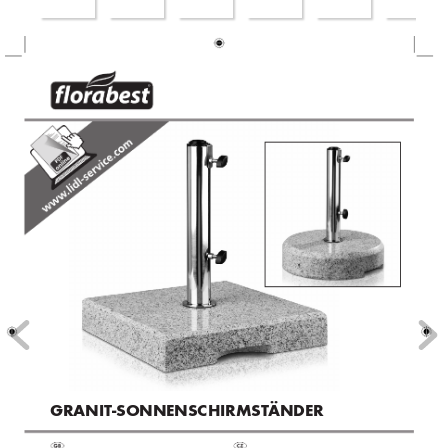
®
 GRANIT-
SONNENSC
HIRMST
ÄNDER