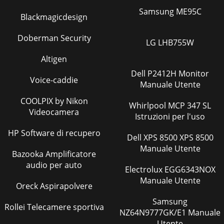
Samsung ME95C
Blackmagicdesign
Doberman Security
LG LHB755W
Altigen
Dell P2412H Monitor
Voice-caddie
Manuale Utente
COOLPIX by Nikon
Whirlpool MCP 347 SL
Videocamera
Istruzioni per l'uso
HP Software di recupero
Dell XPS 8500 XPS 8500
Manuale Utente
Bazooka Amplificatore
audio per auto
Electrolux EGG6343NOX
Manuale Utente
Oreck Aspirapolvere
Samsung
Rollei Telecamere sportiva
NZ64N9777GK/E1 Manuale
Utente