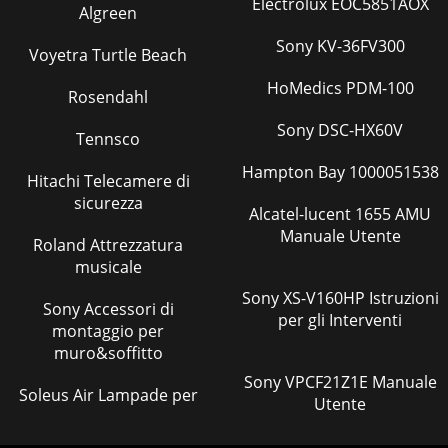
Electrolux EOC5851AOX
Algreen
Sony KV-36FV300
Voyetra Turtle Beach
HoMedics PDM-100
Rosendahl
Sony DSC-HX60V
Tennsco
Hampton Bay 1000051538
Hitachi Telecamere di
sicurezza
Alcatel-lucent 1655 AMU
Manuale Utente
Roland Attrezzatura
musicale
Sony XS-V160HP Istruzioni
Sony Accessori di
per gli Interventi
montaggio per
muro&soffitto
Sony VPCF21Z1E Manuale
Soleus Air Lampade per
Utente