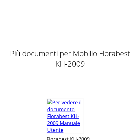
Pagina 10 - 3 Years Warranty
11IT/CHIAN: 107922 Assistenza Svizzera Tel.: 0842 665566
(0,08 CHF/Min., telefonia mobile max. 0,40 CHF/Min.) E-Mail:
deltasport@lidl
Più documenti per Mobilio Florabest
KH-2009
Florabest KH-2009