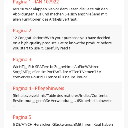
Pagina 1 - IAN 107922
IAN 107922 Klappen Sie vor dem Lesen die Seite mit den
Abbildungen aus und machen Sie sich anschließend mit
allen Funktionen des Artikels vertraut.
Pagina 2
12 Congratulations!With your purchase you have decided
on a high-quality product. Get to know the product before
you start to use it. Carefully read t
Pagina 3
WicHTig, FÜr SPÄTere beZugnAHme AuFbeWAHren:
SorgFÄlTig leSen! imPorTAnT. lire ATTenTiVemenT ! A
conSerVer Pour rÉFÉrence ulTÉrieure. imPor
Pagina 4 - Pﬂegehinweis
5Inhaltsverzeichnis/Table des matieres/Indice/Contents
Bestimmungsgemäße Verwendung ... 6Sicherheitshinweise
...
Pagina 5
6 DE/AT/CH Herzlichen Glückwunsch!Mit Ihrem Kauf haben