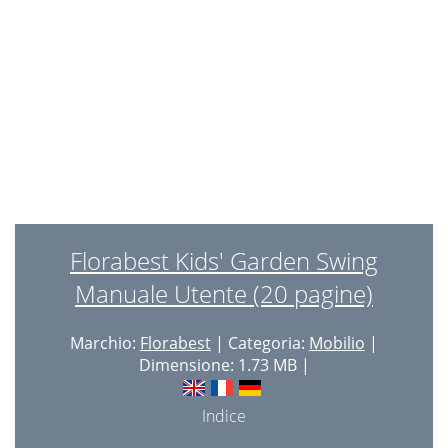
Florabest Kids' Garden Swing
Manuale Utente (20 pagine)
Marchio:
Florabest
| Categoria:
Mobilio
|
Dimensione: 1.73 MB |
Indice