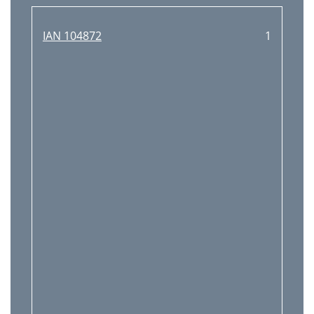
IAN 104872
1