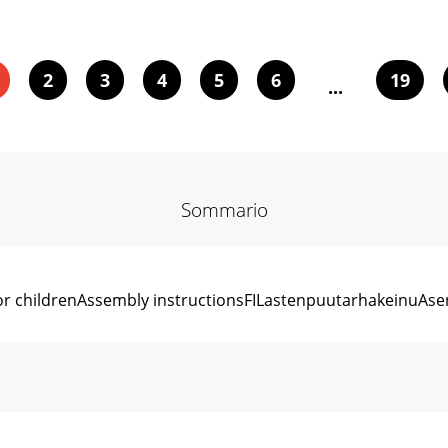
2
3
4
5
6
19
...
Sommario
for childrenAssembly instructionsFILastenpuutarhakeinu