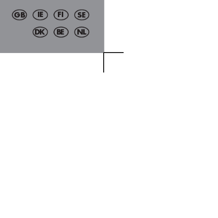
I
E
F
I
G
B
S
E
D
K
B
E
N
L