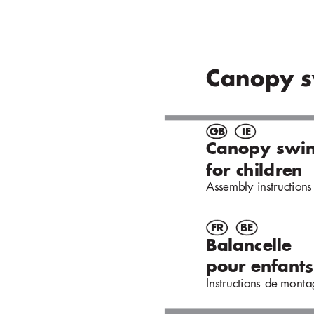
C
ano
py 
G
B
I
E
Can
opy s
wi
for c
hi
ld
re
n
Ass
emb
ly ins
tr
uc
tion
s
FR
BE
Ba
lance
lle
pou
r en
fant
s
Ins
tr
uc
tion
s de
mon
t
a