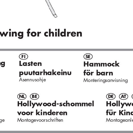
sw
in
g f
o
r child
re
n
F
I
S
E
n
g
Las
t
en
Ha
mmo
ck
puu
tarh
akei
n
u
för b
arn
Ase
nnus
ohje
Mon
tering
san
vis
n
i
n
g
N
L
B
E
D
E
A
T
H
olly
w
o
od-sc
h
o
mm
Holly
w
e
l
v
o
o
r kind
ere
n
für K
in
M
on
tagevoo
rsch
riften
Mon
tage
a
n
l
g
e