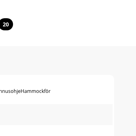
20
AsennusohjeHammockför