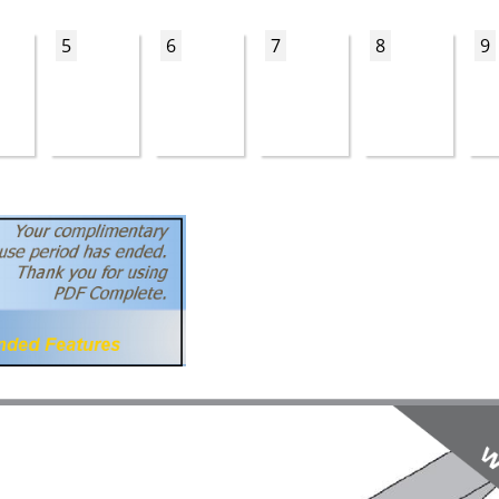
5
6
7
8
9