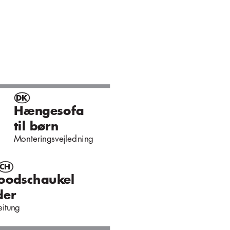
D
K
Hæn
ge
sofa
til b
ørn
M
onter
i
n
gs
ve
j
led
n
i
n
g
C
H
ood
scha
u
k
e
l
de
r
eit
un
g