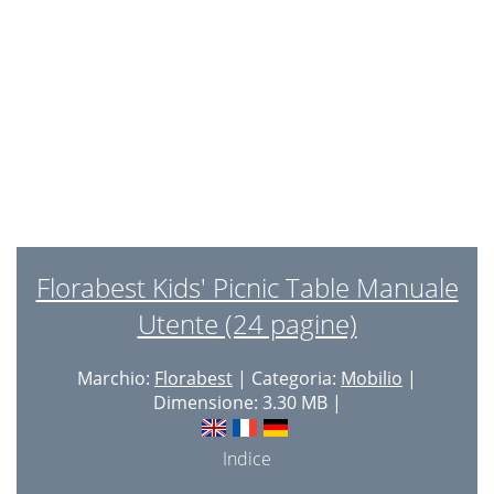
Florabest Kids' Picnic Table Manuale
Utente (24 pagine)
Marchio:
Florabest
| Categoria:
Mobilio
|
Dimensione: 3.30 MB |
Indice