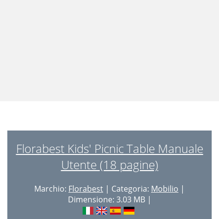
Florabest Kids' Picnic Table Manuale
Utente (18 pagine)
Marchio:
Florabest
| Categoria:
Mobilio
|
Dimensione: 3.03 MB |