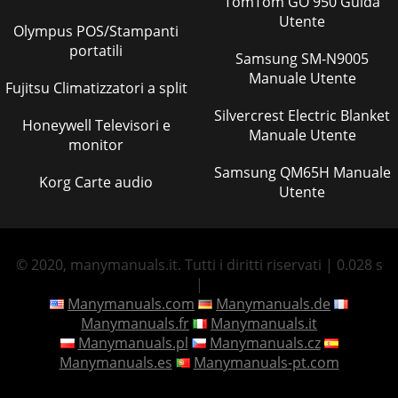
TomTom GO 950 Guida
Utente
Olympus POS/Stampanti
portatili
Samsung SM-N9005
Manuale Utente
Fujitsu Climatizzatori a split
Silvercrest Electric Blanket
Honeywell Televisori e
Manuale Utente
monitor
Samsung QM65H Manuale
Korg Carte audio
Utente
© 2020, manymanuals.it. Tutti i diritti riservati | 0.028 s
|
Manymanuals.com
Manymanuals.de
Manymanuals.fr
Manymanuals.it
Manymanuals.pl
Manymanuals.cz
Manymanuals.es
Manymanuals-pt.com