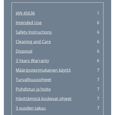
IAN 45636
1
Intended Use
6
Safety Instructions
6
Cleaning and Care
6
Disposal
6
3 Years Warranty
6
Määräystenmukainen käyttö
7
Turvallisuusohjeet
7
Puhdistus ja hoito
7
Hävittämistä koskevat ohjeet
7
3 vuoden takuu
7