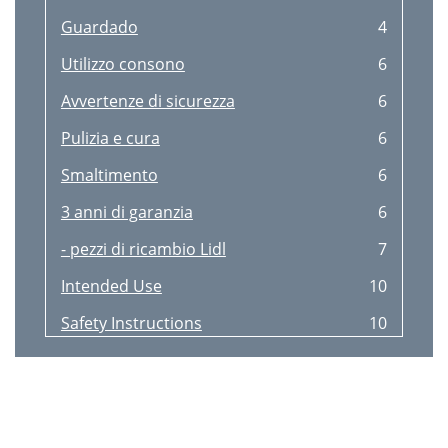
Guardado
4
Utilizzo consono
6
Avvertenze di sicurezza
6
Pulizia e cura
6
Smaltimento
6
3 anni di garanzia
6
- pezzi di ricambio Lidl
7
Intended Use
10
Safety Instructions
10
Cleaning and Care
10
Disposal
10
3 Years Warranty
10