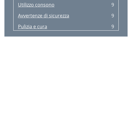
Utilizzo consono
9
Avvertenze di sicurezza
9
Pulizia e cura
9
Smaltimento
9
3 anni di garanzia
9
Reglementair gebruik
10
Veiligheidsadviezen
10
Reiniging en onderhoud
10
Afvalverwerking
10
3 jaar garantie
10
Disposal
11
3 Years Warranty
11