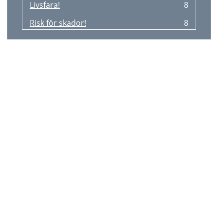
Livsfara!
8
Risk för skador!
8
Skötselråd
8
Förvaring
8
Livsfare!
9
Kvæstelsesfare!
9
Plejeanvisning
9
Opbevaring
9
Utilisation conforme
10
Consignes de sécurité
10
Nettoyage et entretien
10
Mise au rebut
10