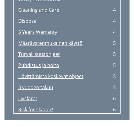
Cleaning and Care
4
Disposal
4
3 Years Warranty
4
Määräystenmukainen käyttö
5
Turvallisuusohjeet
5
Puhdistus ja hoito
5
Hävittämistä koskevat ohjeet
5
3 vuoden takuu
5
Livsfara!
6
Risk för skador!
6
Skötselråd
6
Förvaring
6