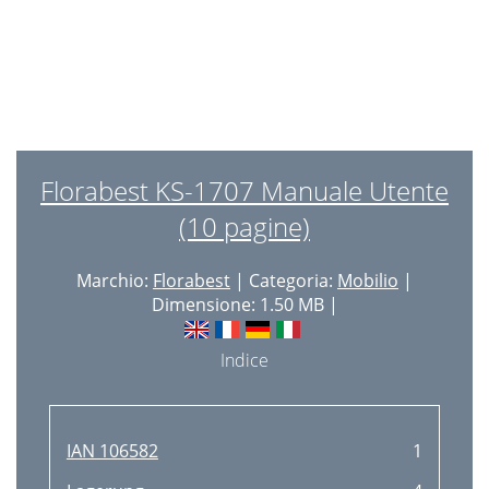
3 roky záruka
13
Lebensgefahr!
14
Verletzungsgefahr!
14
Pﬂegehinweis
14
Lagerung
14
Florabest KS-1707 Manuale Utente
(10 pagine)
Marchio:
Florabest
| Categoria:
Mobilio
|
Dimensione: 1.50 MB |
Indice
IAN 106582
1