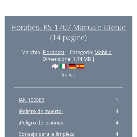
Afvalverwerking
10
3 jaar garantie
10
Florabest KS-1707 Manuale Utente
Lebensgefahr!
12
(14 pagine)
Verletzungsgefahr!
12
Marchio:
Florabest
| Categoria:
Mobilio
|
Pﬂegehinweis
12
Dimensione: 1.74 MB |
Lagerung
12
Indice
IAN 106582
1
¡Peligro de muerte!
4
¡Peligro de lesiones!
4
Consejo para la limpieza
4