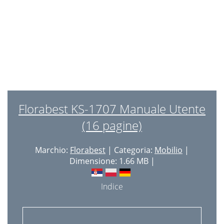
3 ans de garantie
10
Reglementair gebruik
11
Veiligheidsadviezen
11
Reiniging en onderhoud
11
Afvalverwerking
11
3 jaar garantie
11
Florabest KS-1707 Manuale Utente
Lebensgefahr!
12
(16 pagine)
Verletzungsgefahr!
12
Marchio:
Florabest
| Categoria:
Mobilio
|
Pﬂegehinweis
12
Dimensione: 1.66 MB |
Lagerung
12
Indice