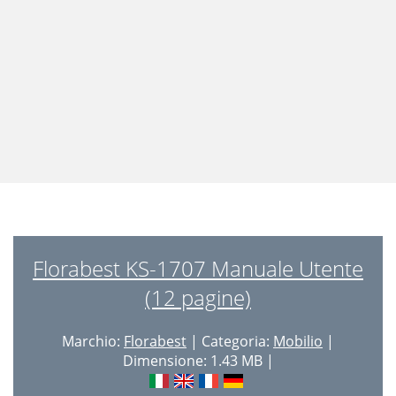
Florabest KS-1707 Manuale Utente
(12 pagine)
Marchio:
Florabest
| Categoria:
Mobilio
|
Dimensione: 1.43 MB |