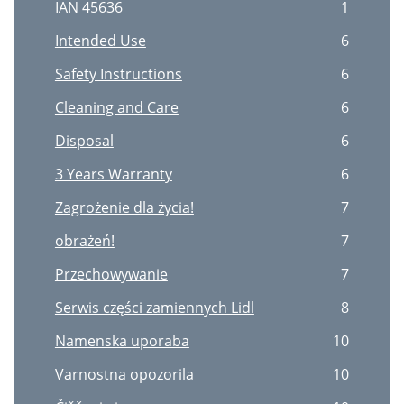
IAN 45636
1
Intended Use
6
Safety Instructions
6
Cleaning and Care
6
Disposal
6
3 Years Warranty
6
Zagrożenie dla życia!
7
obrażeń!
7
Przechowywanie
7
Serwis części zamiennych Lidl
8
Namenska uporaba
10
Varnostna opozorila
10