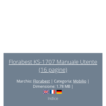
Intended Use
11
Safety Instructions
11
Cleaning and Care
11
Florabest KS-1707 Manuale Utente
(16 pagine)
Marchio:
Florabest
| Categoria:
Mobilio
|
Dimensione: 1.78 MB |
Indice