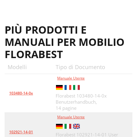
PIÙ PRODOTTI E
MANUALI PER MOBILIO
FLORABEST
Modelli
Tipo di Documento
Manuale Utente
103480-14-0х
Florabest 103480-14-0х
Benutzerhandbuch,
14 pagine
Manuale Utente
102921-14-01
Florabest 102921-14-01 User