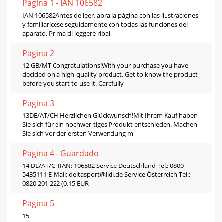
Pagina 1 - IAN 106582
IAN 106582Antes de leer, abra la página con las ilustraciones
y familiarícese seguidamente con todas las funciones del
aparato. Prima di leggere ribal
Pagina 2
12 GB/MT Congratulations!With your purchase you have
decided on a high-quality product. Get to know the product
before you start to use it. Carefully
Pagina 3
13DE/AT/CH Herzlichen Glückwunsch!Mit Ihrem Kauf haben
Sie sich für ein hochwer-tiges Produkt entschieden. Machen
Sie sich vor der ersten Verwendung m
Pagina 4 - Guardado
14 DE/AT/CHIAN: 106582 Service Deutschland Tel.: 0800-
5435111 E-Mail:
deltasport@lidl.de
Service Österreich Tel.:
0820 201 222 (0,15 EUR
Pagina 5
15