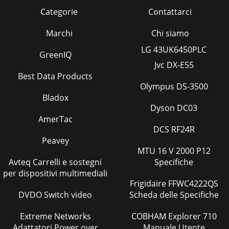
Categorie
Contattarci
Marchi
Chi siamo
LG 43UK6450PLC
GreenIQ
Jvc DX-E55
Best Data Products
Olympus DS-3500
Bladox
Dyson DC03
AmerTac
DCS RF24R
Peavey
MTU 16 V 2000 P12
Avteq Carrelli e sostegni
Specifiche
per dispositivi multimediali
Frigidaire FFWC4222QS
DVDO Switch video
Scheda delle Specifiche
Extreme Networks
COBHAM Explorer 710
Adattatori Power over
Manuale Utente