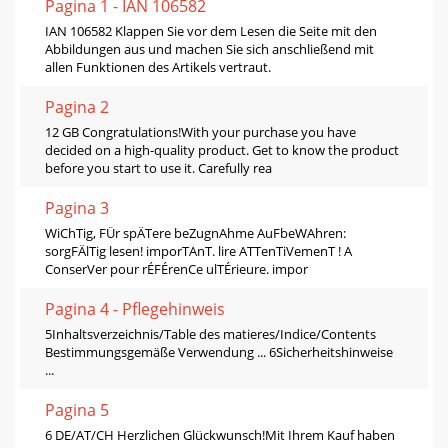
Pagina 1 - IAN 106582
IAN 106582 Klappen Sie vor dem Lesen die Seite mit den
Abbildungen aus und machen Sie sich anschließend mit
allen Funktionen des Artikels vertraut.
Pagina 2
12 GB Congratulations!With your purchase you have
decided on a high-quality product. Get to know the product
before you start to use it. Carefully rea
Pagina 3
WiChTig, FÜr spÄTere beZugnAhme AuFbeWAhren:
sorgFÄlTig lesen! imporTAnT. lire ATTenTiVemenT ! A
ConserVer pour rÉFÉrenCe ulTÉrieure. impor
Pagina 4 - Pﬂegehinweis
5Inhaltsverzeichnis/Table des matieres/Indice/Contents
Bestimmungsgemäße Verwendung ... 6Sicherheitshinweise
...
Pagina 5
6 DE/AT/CH Herzlichen Glückwunsch!Mit Ihrem Kauf haben