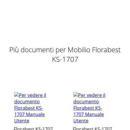
Pagina 10 - 3 Years Warranty
11IAN: 106582 Assistenza Svizzera Tel.: 0842 665566 (0,08
CHF/Min., telefonia mobile max. 0,40 CHF/Min.) E-Mail:
deltasport@lidl.chE
‘ pos
Più documenti per Mobilio Florabest
KS-1707
Florabest KS-1707
Florabest KS-1707