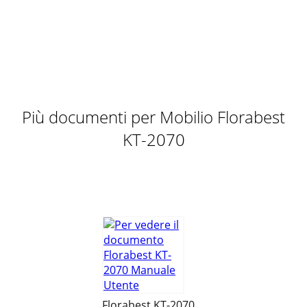
Pagina 10 - Henvisninger vedr
20
Pagina 11 - 3 års garanti
iMPorTanT: reTain For laTer reFerence; Please read careFully!
TärKeää, säilyTä MyöheMPää TarveTTa varTen: lue
huolellisesTi! viKTigT! sParas För
Più documenti per Mobilio Florabest
Pagina 12 - Nettoyage et entretien
KT-2070
5Contents/Sisällysluettelo/Innehållsförteckning/Indholdsfortegnels
Table des matieres/Inhoudsopgave/Inhaltsverzeichnis
Correct use ...
Pagina 13 - 3 ans de garantie
6 Congratulations!With your purchase you have decided on
a high-quality product. Get to know the product before you
start to use it. Carefully read th
Pagina 14 - Afvalverwerking
73 Years warrantyThe product was produced with great care
and under constant supervision. You receive a three-year
Florabest KT-2070
warranty for this product from the