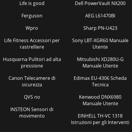
Life is good
Dell PowerVault NX200
Ferguson
AEG L61470BI
Wpro
Sharp PN-U423
Life Fitness Accessori per
Sony LBT-XGR60 Manuale
rastrelliere
Utente
Husqvarna Pulitori ad alta
Mitsubishi XD280U-G
pressione
Manuale Utente
Canon Telecamere di
Edimax EU-4306 Scheda
sicurezza
Tecnica
QVS no
Kenwood DNX6980
Manuale Utente
INSTEON Sensori di
movimento
EINHELL TH-VC 1318
Istruzioni per gli Interventi