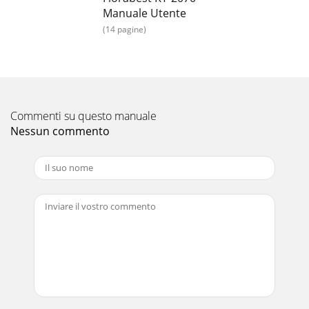
Manuale Utente
Pagina 15 - 3 jaar garantie
(14 pagine)
8 FI Onnittelumme!Olet hankkinut itsellesi korkealaatuisen
tuotteen. Tutustu tuotteeseen ennen ensimmäistä käyttöä.
Lue käyttöohje huolellisesti läpi.
Pagina 16 - Hinweise zur Entsorgung
Commenti su questo manuale
9FI3 vuoden takuuTämä tuote on valmistettu erityistä
tarkkuutta noudattaen ja jatkuvan tarkastuksen alaisena.
Nessun commento
Tälle tuotteelle saat kolmen vuoden tak
Pagina 17 - 3 Jahre Garantie
10 SE Grattis! Med ditt köp har du bestämt dig för en
högvärdig produkt. Lär känna produkten innan första
användningen. För detta ändamål bör du noga
Pagina 18
11SE3 års garantiProdukten är producerad med stor
noggrannhet och under ständig kontroll. Du får tre års
garanti på produkten från och med köpdatumet.