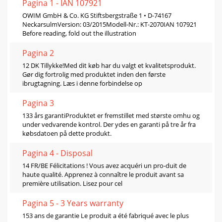
Pagina 1 - IAN 107921
OWIM GmbH & Co. KG Stiftsbergstraße 1 • D-74167
NeckarsulmVersion: 03/2015Modell-Nr.: KT-2070IAN 107921
Before reading, fold out the illustration
Pagina 2
12 DK Tillykke!Med dit køb har du valgt et kvalitetsprodukt.
Gør dig fortrolig med produktet inden den første
ibrugtagning. Læs i denne forbindelse op
Pagina 3
133 års garantiProduktet er fremstillet med største omhu og
under vedvarende kontrol. Der ydes en garanti på tre år fra
købsdatoen på dette produkt.
Pagina 4 - Disposal
14 FR/BE Félicitations ! Vous avez acquéri un pro-duit de
haute qualité. Apprenez à connaître le produit avant sa
première utilisation. Lisez pour cel
Pagina 5 - 3 Years warranty
153 ans de garantie Le produit a été fabriqué avec le plus