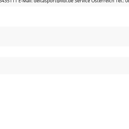
-5435111 E-Mail:
deltasport@lidl.de
Service Österreich Tel.: 
FuTura ¡leer aTenTamenTe! imporTanTe, conSerVare per poT
nis Uso adecuado ... 6Indicaciones de seguridad ...
ulo ha adquirido un producto de excelente calidad. Antes de
 22 (0,08 EUR/Min. + 0,11 EUR/ llamada (tarifa normal)) (0,0