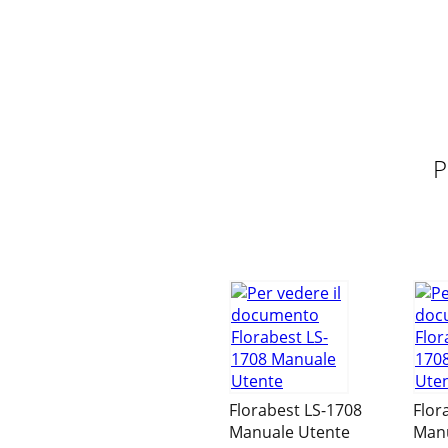
Pagina 11 - Pﬂegehinweis
8 IT/MT Congratulazioni!Con il vostro acquisto
Pagina 12
9IAN: 106569 Assistenza Italia Tel.: 023600320
P
Pagina 13
10 PT Muitos Parabéns! Com a sua compra optou
produto.
Pagina 14
11PTIAN: 106569 Assistência Portugal Tel.: 70
Florabest LS-1708
Flor
Manuale Utente
Manu