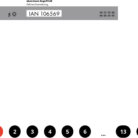
aluminium-liegeSTuhl
Gebrauchsan
weisung
IAN 1
06569
2
3
4
5
6
13
...