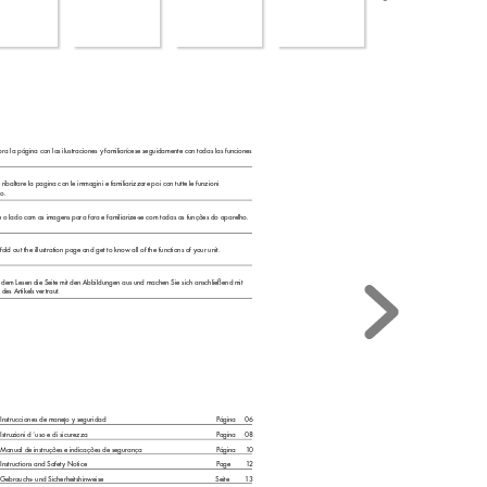
bra la página con las ilustraciones y familiarícese seguidamente con todas las funciones 
 ribaltare la pagina con le immagini e familiarizzare poi con tutte le funzioni 
o.
re o lado com as imagens para for
a e familiarize-se com todas as funções do aparelho. 
f
old out the illus
tration page and get to know all of the functions of y
our unit. 
 dem Lesen die Seite mit den Abbildungen aus und machen Sie sich anschließend mit 
des Artikels vertraut. 
Instrucciones de manejo y seguridad 
Página  
06
Istruzioni d´uso e di sicurezza 
Pagina  
08
Manual de instruções e indicações de segurança 
Página  
1
0
Instructions and Safet
y Notice 
Page  
1
2
Gebrauchs- und Sicherheitshinweise 
Seite  
1
3