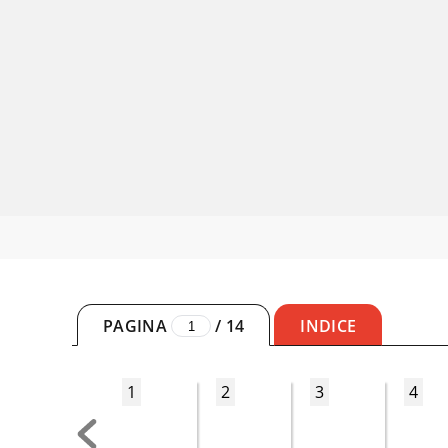
PAGINA
/
14
INDICE
1
2
3
4