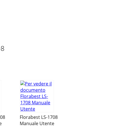
te con il pro-dotto prima di prenderlo in f
Mail:
deltasport@lidl.com
.
08
a primeira vez, familiarize-se o com o
ode encontrar peças de reposição para
708
Florabest LS-1708
e
Manuale Utente