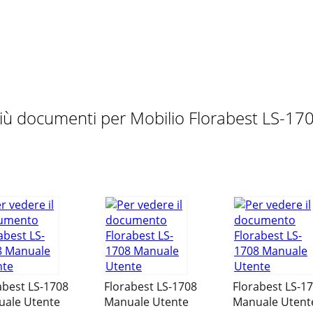
 avete scelto un prodotto altamente qualitativo. Familiarizza
1 E-Mail:
deltasport@lidl.it
Assistenza Malta Tel.: 80062230 E-
iù documenti per Mobilio Florabest LS-17
 por um produto de alta qualidade. Antes de o utilizar pel
778 0005 (0,12 EUR/Min.) E-Mail:
deltasport@lidl.ptTamb
ém p
abest LS-1708
Florabest LS-1708
Florabest LS-1
ale Utente
Manuale Utente
Manuale Utent