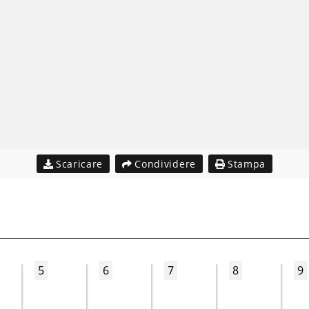
Scaricare
Condividere
Stampa
5
6
7
8
9