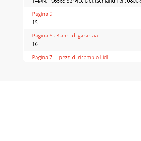
14IAN: 106569 Service Deutschland Tel.: 0800
Pagina 5
15
Pagina 6 - 3 anni di garanzia
16
Pagina 7 - - pezzi di ricambio Lidl
bdca imporTanTe: guardar parar reFe-rencia 
aTTenTamen
Pagina 8
5Índice/Indice/Índice/Contents/Inhaltsverzeich
Pagina 9
6 ES ¡Enhorabuena! Con la compra de este artíc
Pagina 10 - 3 Years Warranty
7ESIAN: 106569 Servicio España Tel.: 902 59 99