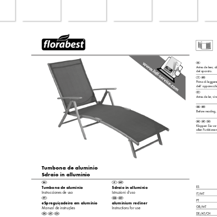
Antes de leer
, a
del aparato.
Prima di leggere
dell´apparecchi
Antes de ler
, vi
Before reading, 
Klappen Sie vor
allen Funktionen 
Tumbona de aluminio
Sdraio in alluminio
ES 
Tumbona de aluminio
Sdraio in alluminio
Instrucciones de uso
Istruzioni d‘uso
IT/MT 
PT 
eSpreguiçadeira em alumínio
aluminium recliner
GB/MT 
Manual de instruções
Instructions for use
DE/A
T/CH 