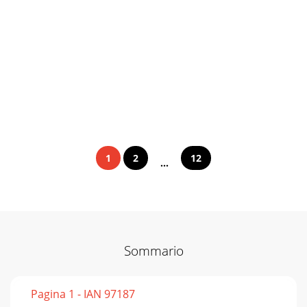
1
2
12
...
Sommario
Pagina 1 - IAN 97187