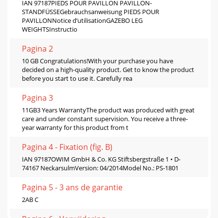
IAN 97187PIEDS POUR PAVILLON PAVILLON-
STANDFÜSSEGebrauchsanweisung PIEDS POUR
PAVILLONNotice d’utilisationGAZEBO LEG
WEIGHTSInstructio
Pagina 2
10 GB Congratulations!With your purchase you have
decided on a high-quality product. Get to know the product
before you start to use it. Carefully rea
Pagina 3
11GB3 Years WarrantyThe product was produced with great
care and under constant supervision. You receive a three-
year warranty for this product from t
Pagina 4 - Fixation (ﬁg. B)
IAN 97187OWIM GmbH & Co. KG Stiftsbergstraße 1 • D-
74167 NeckarsulmVersion: 04/2014Model No.: PS-1801
Pagina 5 - 3 ans de garantie
2AB C