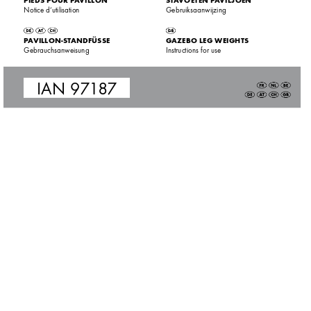
PIEDS POUR P
A
VILLON
ST
A
VOETEN P
A
VILJOEN
Notice d’utilisation
Gebruiksaanwijzing
P
A
VILLON-ST
ANDFÜSSE
G
AZEBO LEG WEIGHTS
Gebrauchsan
weisung
Instructions for use
IAN 9
7
1
8
7