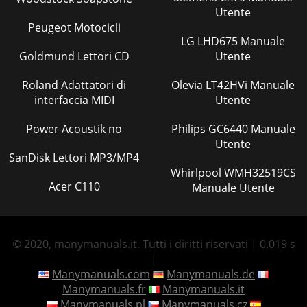
Utente
Peugeot Motocicli
LG LHD675 Manuale
Goldmund Lettori CD
Utente
Roland Adattatori di
Olevia LT42HVi Manuale
interfaccia MIDI
Utente
Power Acoustik no
Philips GC6440 Manuale
Utente
SanDisk Lettori MP3/MP4
Whirlpool WMH32519CS
Acer C110
Manuale Utente
© 2020, manymanuals.it. Tutti i diritti riservati | 0.019 s
|
Manymanuals.com
Manymanuals.de
Manymanuals.fr
Manymanuals.it
Manymanuals.pl
Manymanuals.cz