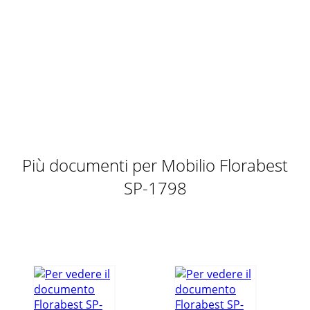
Pagina 11 - Dismantling
8 IT/CH Congratulazioni!Con il vostro acquisto avete scelto
un prodotto altamente qualitativo. Familiarizzate con il pro-
dotto prima di prenderlo in f
Pagina 12
9IT/CH3 anni di garanziaQuesto prodotto è stato fabbricato
con grande attenzione e sottoposto a costanti controlli. La
garanzia è di tre anni dalla d
Più documenti per Mobilio Florabest
SP-1798