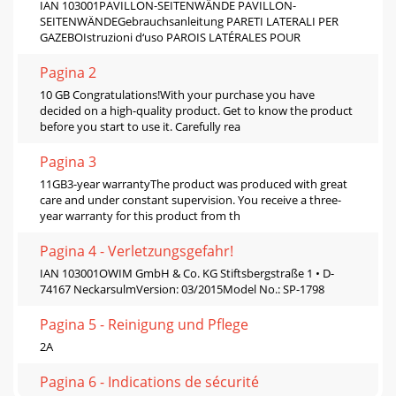
IAN 103001PAVILLON-SEITENWÄNDE PAVILLON-
SEITENWÄNDEGebrauchsanleitung PARETI LATERALI PER
GAZEBOIstruzioni d‘uso PAROIS LATÉRALES POUR
Pagina 2
10 GB Congratulations!With your purchase you have
decided on a high-quality product. Get to know the product
before you start to use it. Carefully rea
Pagina 3
11GB3-year warrantyThe product was produced with great
care and under constant supervision. You receive a three-
year warranty for this product from th
Pagina 4 - Verletzungsgefahr!
IAN 103001OWIM GmbH & Co. KG Stiftsbergstraße 1 • D-
74167 NeckarsulmVersion: 03/2015Model No.: SP-1798
Pagina 5 - Reinigung und Pﬂege
2A
Pagina 6 - Indications de sécurité