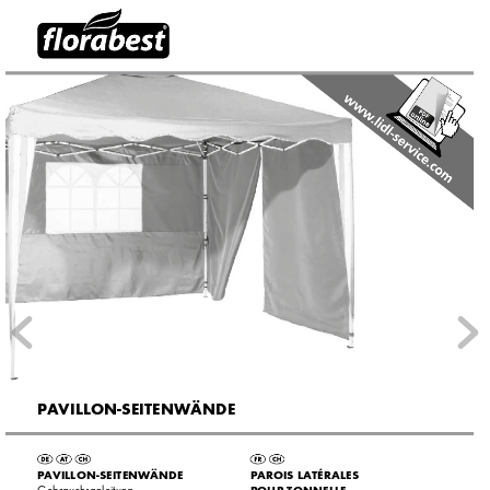
P
A
VILL
ON-SEITENW
ÄNDE
P
A
VILLON-SEITENW
ÄNDE
P
AROIS L
A
TÉRALES  
POUR TONNELLE
Gebrauchsanleitung