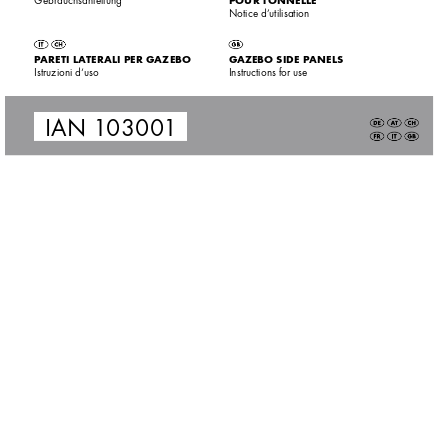
Notice d’utilisation
P
ARETI L
A
TERALI PER GAZEBO
G
AZEBO SIDE PANELS
Istruzioni d‘uso
Instructions for use
IAN 1
0300
1