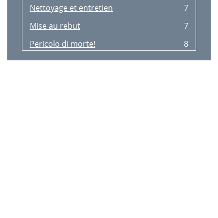
Nettoyage et entretien
7
Mise au rebut
7
Pericolo di morte!
8
Pericolo di lesioni!
8
3 anni di garanzia
9
Smontaggio
9
Pulizia e cura
9
Smaltimento
9
Levensgevaar!
10
Verwondingsgevaar!
10
3 jaar garantie
11
Demontage
11