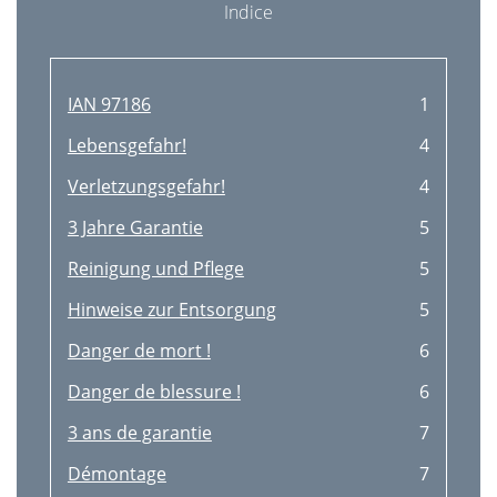
Indice
IAN 97186
1
Lebensgefahr!
4
Verletzungsgefahr!
4
3 Jahre Garantie
5
Reinigung und Pﬂege
5
Hinweise zur Entsorgung
5
Danger de mort !
6
Danger de blessure !
6
3 ans de garantie
7
Démontage
7