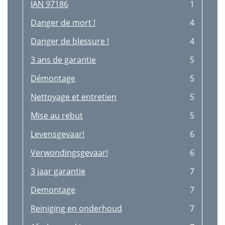
Afvalverwerking
17
IAN 97186
1
Lebensgefahr!
18
Danger de mort !
4
Verletzungsgefahr!
18
Danger de blessure !
4
3 Jahre Garantie
19
3 ans de garantie
5
Reinigung und Pﬂege
19
Démontage
5
Hinweise zur Entsorgung
19
Nettoyage et entretien
5
Mise au rebut
5
Levensgevaar!
6
Verwondingsgevaar!
6
3 jaar garantie
7
Demontage
7
Reiniging en onderhoud
7