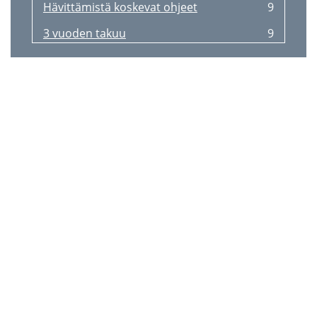
Hävittämistä koskevat ohjeet
9
3 vuoden takuu
9
Livsfara!
10
Risk för personskador!
10
Demontering
11
Rengöring och skötsel
11
Anvisningar för
11
3 års garanti
11
Livsfare!
12
Fare for skader!
12
Afmontering
13
Rengøring og vedligeholdelse
13