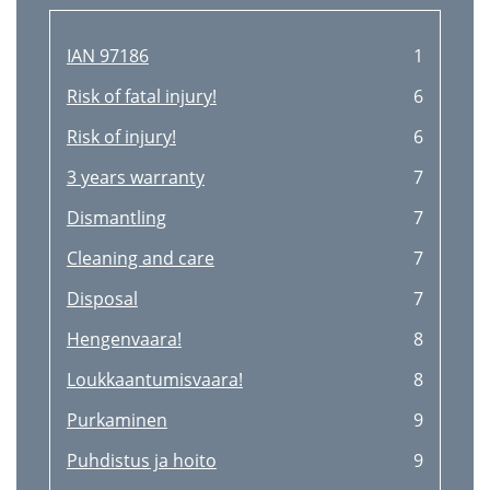
IAN 97186
1
Risk of fatal injury!
6
Risk of injury!
6
3 years warranty
7
Dismantling
7
Cleaning and care
7
Disposal
7
Hengenvaara!
8
Loukkaantumisvaara!
8
Purkaminen
9
Puhdistus ja hoito
9