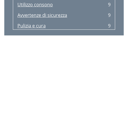
Utilizzo consono
9
Avvertenze di sicurezza
9
Pulizia e cura
9
Smaltimento
9
3 anni di garanzia
9
Reglementair gebruik
10
Veiligheidsadviezen
10
Reiniging en onderhoud
10
Afvalverwerking
10
3 jaar garantie
10
Disposal
11
3 Years Warranty
11