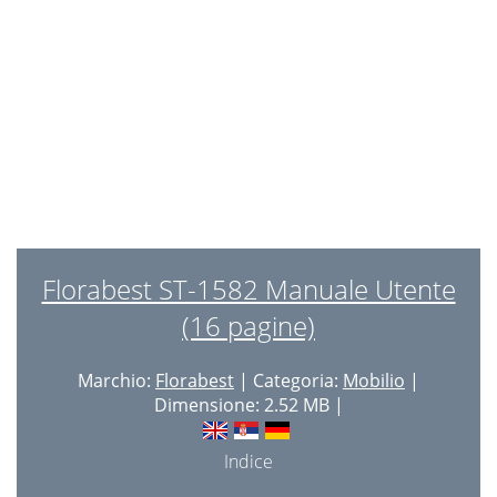
Intended Use
11
Safety Instructions
11
Cleaning and Care
11
Florabest ST-1582 Manuale Utente
(16 pagine)
Marchio:
Florabest
| Categoria:
Mobilio
|
Dimensione: 2.52 MB |
Indice