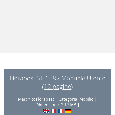
Florabest ST-1582 Manuale Utente
(12 pagine)
Marchio:
Florabest
| Categoria:
Mobilio
|
Dimensione: 2.17 MB |