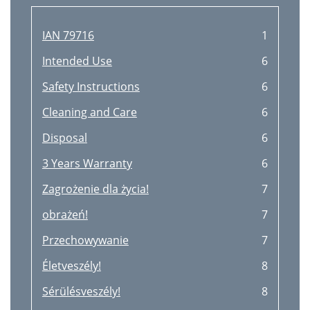
IAN 79716
1
Intended Use
6
Safety Instructions
6
Cleaning and Care
6
Disposal
6
3 Years Warranty
6
Zagrożenie dla życia!
7
obrażeń!
7
Przechowywanie
7
Életveszély!
8
Sérülésveszély!
8