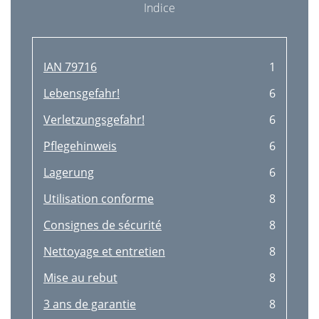
Indice
IAN 79716
1
Lebensgefahr!
6
Verletzungsgefahr!
6
Pﬂegehinweis
6
Lagerung
6
Utilisation conforme
8
Consignes de sécurité
8
Nettoyage et entretien
8
Mise au rebut
8
3 ans de garantie
8