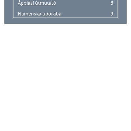
Ápolási ùtmutatò
8
Namenska uporaba
9
Varnostna opozorila
9
Čiščenje in nega
9
Napotki za odlaganje v smeti
9
3 leta garancije
9
Použití v souladu s určením
11
Bezpečnostní pokyny
11
Čištění a péče
11
Pokyny k likvidaci
11
3 roky záruky
11
Použitie podľa určenia
12