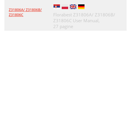
Z31806A/ Z31806B/
Florabest Z31806A/ Z31806B/
Z31806C
Z31806C User Manual,
27 pagine