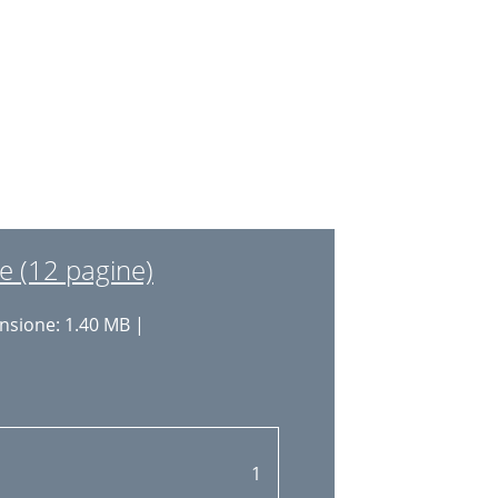
9
10
10
10
10
10
e (12 pagine)
11
sione: 1.40 MB |
11
11
11
11
1
12