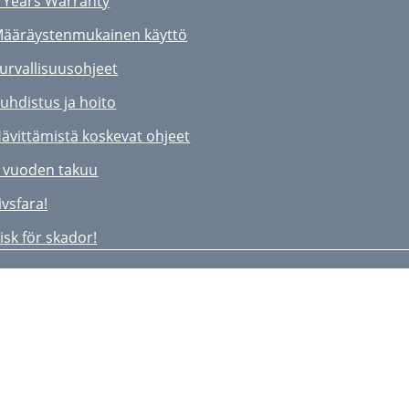
 Years Warranty
ääräystenmukainen käyttö
urvallisuusohjeet
uhdistus ja hoito
ävittämistä koskevat ohjeet
 vuoden takuu
ivsfara!
isk för skador!
kötselråd
örvaring
ivsfare!
væstelsesfare!
lejeanvisning