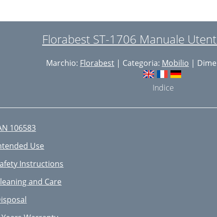
Florabest ST-1706 Manuale Utent
Marchio:
Florabest
| Categoria:
Mobilio
| Dimen
Indice
AN 106583
ntended Use
afety Instructions
leaning and Care
isposal