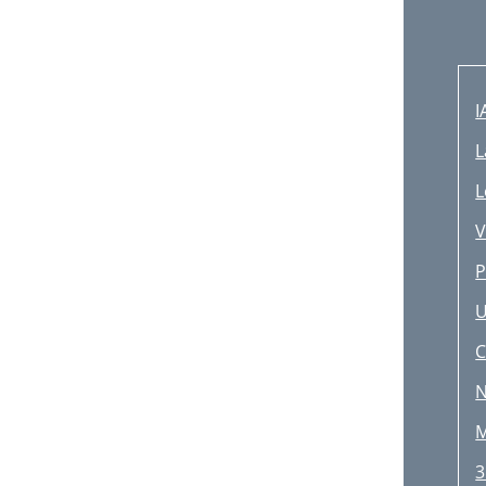
I
L
L
V
P
U
C
N
M
3