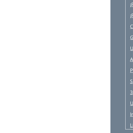
¡
V
¡
P
C
L
G
U
A
P
S
3
U
I
L