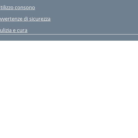
tilizzo consono
vvertenze di sicurezza
ulizia e cura
maltimento
 anni di garanzia
ntended Use
afety Instructions
leaning and Care
isposal
 Years Warranty