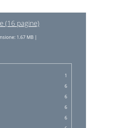
e (16 pagine)
sione: 1.67 MB |
1
6
6
6
6