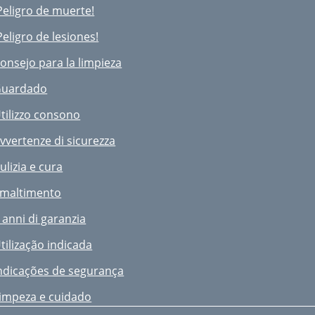
Peligro de muerte!
erletzungsgefahr!
Peligro de lesiones!
ﬂegehinweis
onsejo para la limpieza
agerung
uardado
tilizzo consono
vvertenze di sicurezza
ulizia e cura
maltimento
 anni di garanzia
tilização indicada
ndicações de segurança
impeza e cuidado