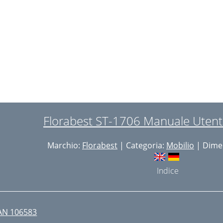
pbevaring
ise au rebut
 ans de garantie
tilisation conforme
onsignes de sécurité
ettoyage et entretien
Florabest ST-1706 Manuale Utent
eglementair gebruik
Marchio:
Florabest
| Categoria:
Mobilio
| Dimen
eiligheidsadviezen
einiging en onderhoud
Indice
fvalverwerking
 jaar garantie
AN 106583
ebensgefahr!