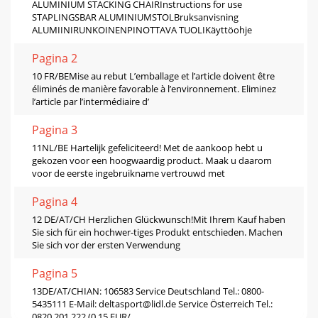
ALUMINIUM STACKING CHAIRInstructions for use
STAPLINGSBAR ALUMINIUMSTOLBruksanvisning
ALUMIINIRUNKOINENPINOTTAVA TUOLIKäyttöohje
Pagina 2
10 FR/BEMise au rebut L’emballage et l’article doivent être
éliminés de manière favorable à l’environnement. Eliminez
l’article par l’intermédiaire d’
Pagina 3
11NL/BE Hartelijk gefeliciteerd! Met de aankoop hebt u
gekozen voor een hoogwaardig product. Maak u daarom
voor de eerste ingebruikname vertrouwd met
Pagina 4
12 DE/AT/CH Herzlichen Glückwunsch!Mit Ihrem Kauf haben
Sie sich für ein hochwer-tiges Produkt entschieden. Machen
Sie sich vor der ersten Verwendung
Pagina 5
13DE/AT/CHIAN: 106583 Service Deutschland Tel.: 0800-
5435111 E-Mail:
deltasport@lidl.de
Service Österreich Tel.:
0820 201 222 (0,15 EUR/