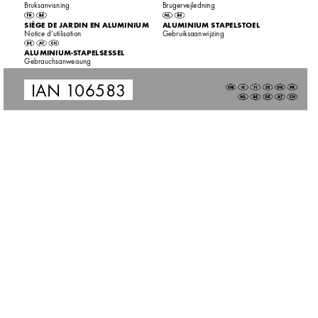
Bruksanvisning
Bruger
vejledning
SIÈGE DE JARDIN EN AL
UMINIUM
ALUMINIUM ST
APELSTOEL
Notice d’utilisation
Gebruiksaanwijzing
ALUMINIUM-ST
APELSESSEL
Gebrauchsan
weisung
IAN 1
06583