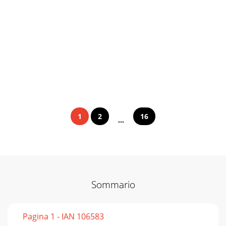
1
2
16
...
Sommario
Pagina 1 - IAN 106583