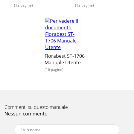
Pagina 16
(12 pagine)
(12 pagine)
9DK Tillykke!Med dit køb har du valgt et kvalitetsprodukt.
Gør dig fortrolig med produktet inden den første
ibrugtagning. Læs i denne forbindelse opmæ
Florabest ST-1706
Manuale Utente
(16 pagine)
Commenti su questo manuale
Nessun commento