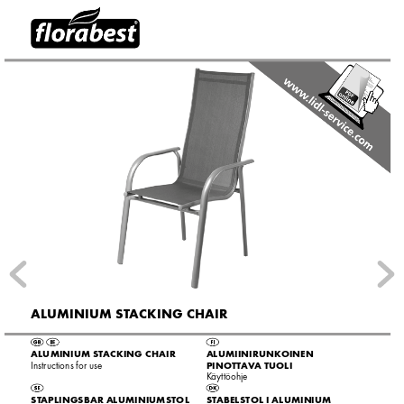
ALUMINIUM ST
A
C
KING C
HAIR
ALUMINIUM ST
A
C
KING C
HAIR
ALUMIINIRUNK
OINEN
PINOTT
A
V
A TUOLI
Instructions for use
K
äyttöohje
ST
APLINGSBAR ALUMINIUMSTOL
ST
ABELS
TOL I ALUMINIUM