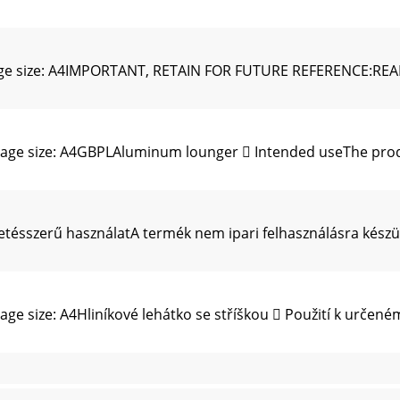
age size: A4IMPORTANT, RETAIN FOR FUTURE REFERENCE:
ge size: A4GBPLAluminum lounger  Intended useThe produ
tésszerű használatA termék nem ipari felhasználásra készü
 size: A4Hliníkové lehátko se stříškou  Použití k určené
er GebrauchDas Produkt ist nicht für den gewerblichen E