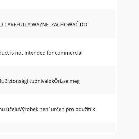
READ CAREFULLY!WAŻNE, ZACHOWAĆ DO
ct is not intended for commercial
lt.Biztonsági tudnivalókŐrizze meg
mu účeluVýrobek není určen pro použití k
insatz