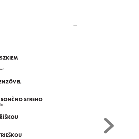
SZKIEM 
twa
LENZŐVEL
 S SONČNO STREHO
la
TŘÍŠK
OU
TRIEŠK
OU