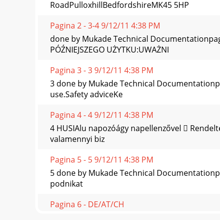
RoadPulloxhillBedfordshireMK45 5HP
Pagina 2 - 3-4 9/12/11 4:38 PM
done by Mukade Technical Documentationp
PÓŹNIEJSZEGO UŻYTKU:UWAŻNI
Pagina 3 - 3 9/12/11 4:38 PM
3 done by Mukade Technical Documentationpa
use.Safety adviceKe
Pagina 4 - 4 9/12/11 4:38 PM
4 HUSIAlu napozóágy napellenzővel  Rendelte
valamennyi biz
Pagina 5 - 5 9/12/11 4:38 PM
5 done by Mukade Technical Documentationpage
podnikat
Pagina 6 - DE/AT/CH
6 Aluminium-sonnenliege  Bestimmungsgemäß