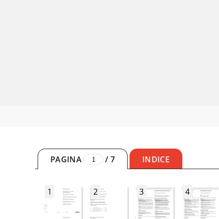
PAGINA
/
7
INDICE
1
2
3
4