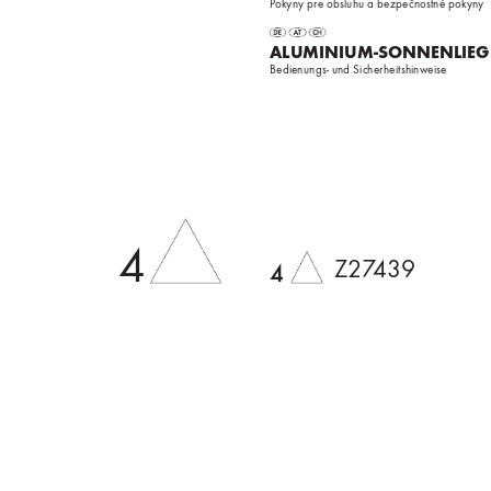
P
okyny pre obsluhu a bezpečnostné pokyn
y
AL
UMINIUM-SONNENLIEG
Bedienungs- und Sicherheitshinw
eise
4
Z2
7
439
4