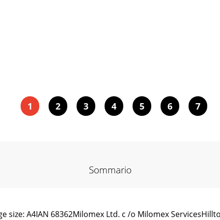
1
2
3
4
5
6
7
Sommario
size: A4IAN 68362Milomex Ltd. c /o Milomex ServicesHillt