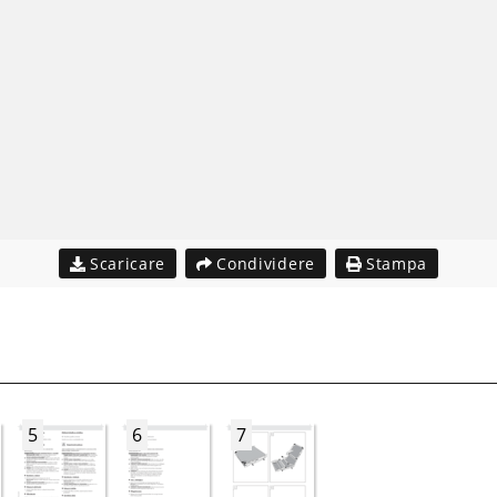
Scaricare
Condividere
Stampa
5
6
7