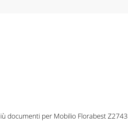
le
iù documenti per Mobilio Florabest Z274