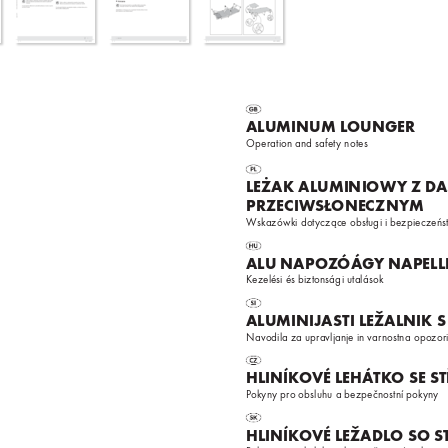
AL
UMINUM L
OUNGER
Operation and safet
y notes
LEŻAK AL
UMINIOW
Y Z D
A
PRZE
CIW
SŁONEC
ZNYM
Wsk
azówki dot
y
czące obsługi i bezpieczeńs
AL
U NAPO
Z
ÓÁG
Y NAPEL
K
ezelési és biztonsági utalások
AL
UMINIJ
ASTI LEŽALNIK
Navodila za upr
avljanje in varnostna opozori
HLINÍK
O
VÉ LEHÁ
TK
O SE S
P
okyny pr
o obsluhu a bezpečnostní pokyny
HLINÍK
O
VÉ LEŽADLO SO S