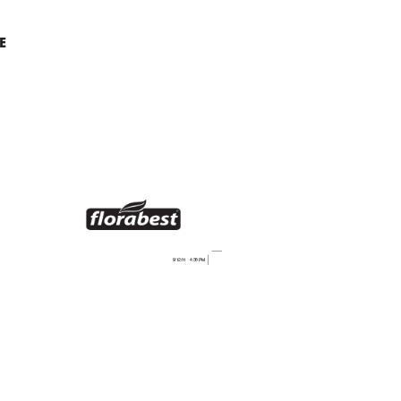
E
®
9/12/11   4:38 PM