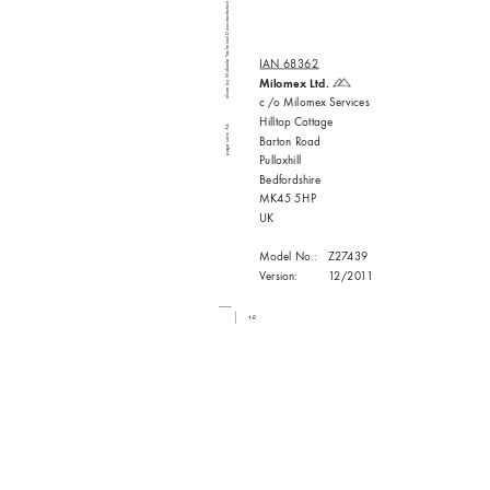
echnical Documentation
ade T
IAN 68362
done by Muk
Milome
x Ltd. 
c /o Milome
x Ser
vices
Hilltop Cottage
page size: A4
Bar
ton R
oad
Pullo
xhill
Bedfordshir
e
MK45 5HP
UK
Model No.:  
Z2
7
439
V
ersion:  
1
2/20
1
1
   1-2