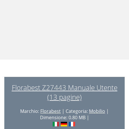
Florabest Z27443 Manuale Utente
(13 pagine)
Marchio:
Florabest
| Categoria:
Mobilio
|
Dimensione: 0.80 MB |