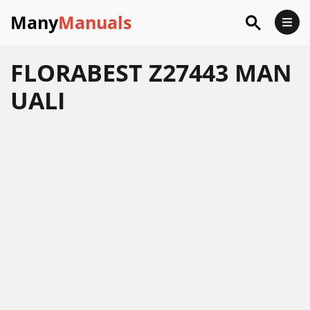
Many
Manuals
FLORABEST Z27443 MAN
UALI