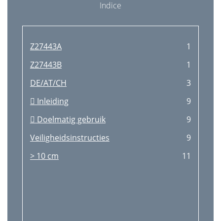
Indice
Z27443A
1
Z27443B
1
DE/AT/CH
3
 Inleiding
9
 Doelmatig gebruik
9
Veiligheidsinstructies
9
> 10 cm
11