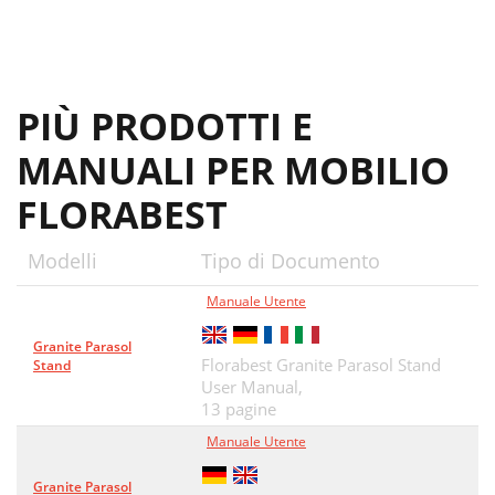
PIÙ PRODOTTI E
MANUALI PER MOBILIO
FLORABEST
Modelli
Tipo di Documento
Manuale Utente
Granite Parasol
Florabest Granite Parasol Stand
Stand
User Manual,
13 pagine
Manuale Utente
Granite Parasol