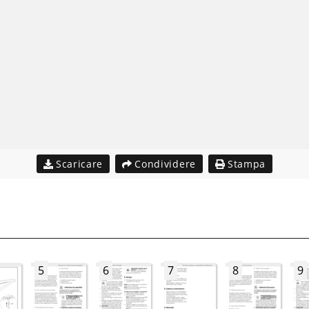
Scaricare
Condividere
Stampa
5
6
7
8
9