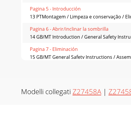
Pagina 5 - Introducción
13 PTMontagem / Limpeza e conservação / Elimi
Pagina 6 - Abrir/inclinar la sombrilla
14 GB/MT Introduction / General Safety Instruc
Pagina 7 - Eliminación
15 GB/MT General Safety Instructions / Assembl
Pagina 8 - Introduzione
16 GB/MTAssembly / Cleaning and storage / Dis
Pagina 9 - Montaggio
Modelli collegati
Z27458A
|
Z2745
17 DE/AT/CHEinleitung / Sicherheitshinweise
Pagina 10 - Smaltimento
18 DE/AT/CHSicherheitshinweise / MontageHi
Ein Sonn