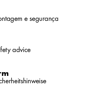
ontagem e segurança
fet
y advice
rm 
cherheitshinw
eise