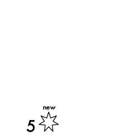
new
5