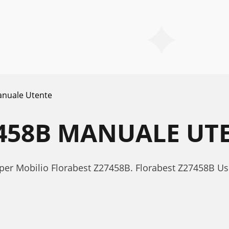
nuale Utente
458B MANUALE UT
 per Mobilio Florabest Z27458B. Florabest Z27458B 