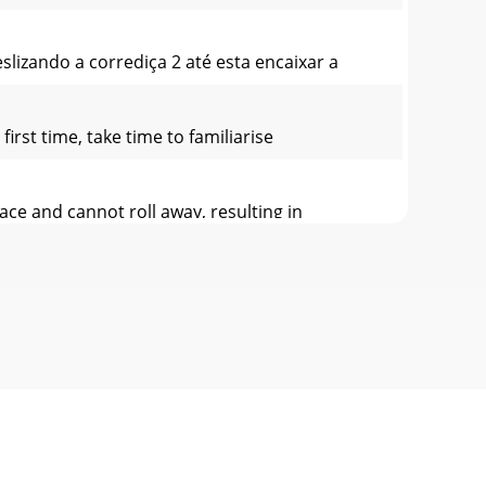
lizando a corrediça 2 até esta encaixar a
rst time, take time to familiarise
ace and cannot roll away, resulting in
t position and push the anti-bending c
e-brauch mit dem Produkt vertraut. Lesen Sie
 / oder Sachschäden können die Folgen sein.