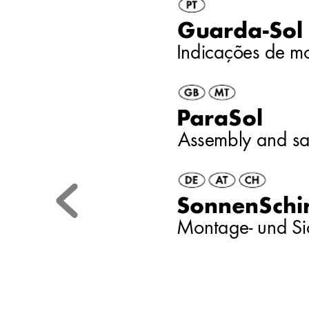
Gu
arda
-Sol 
Indicações de m
P
araSol 
Assembly and sa
SonnenSc
hi
Montage- und Si