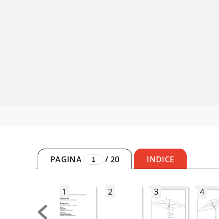
PAGINA
/
20
INDICE
1
2
3
4