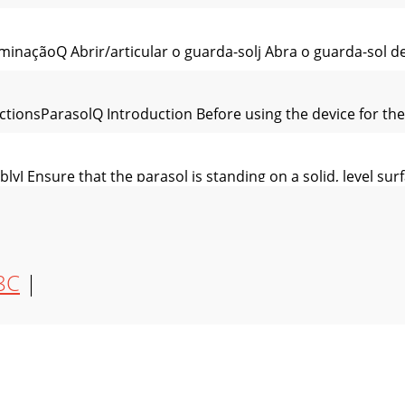
naçãoQ Abrir/articular o guarda-solj Abra o guarda-sol des
tionsParasolQ Introduction Before using the device for the ﬁ
yJ Ensure that the parasol is standing on a solid, level surf
posalQ Closing the parasolj Put the parasol into an uprigh
8C
|
SonnenschirmQ Einleitung Machen Sie sich vor dem ersten G
nweise kann der Sonnenschirm umkippen. Verletzungen und