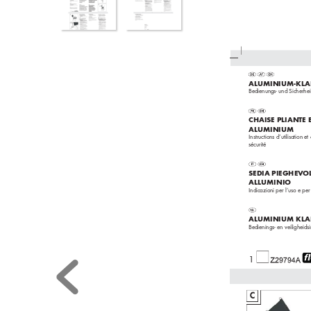


ALUMINIUM-KLA
Bedienungs- und Sicherhei
CHAISE PLIANTE 
ALUMINIUM
Instructions d‘utilisation e
sécurité

SEDIA PIEGHEV
OL
ALLUMINIO
Indicazioni per l’uso e per
ALUMINIUM KLA
Bedienings- en veiligheidsi
1