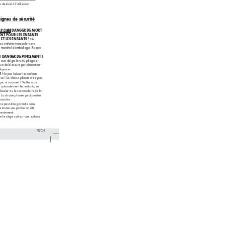
 destiné à l‘utilisation 
ignes de sécurité
ENT ! 
 DANGER DE MORT 
ENT POUR LES ENF
ANTS 
 ET LES ENFANTS !
 Ne 
 les enfants manipuler sans 
e matériel d’emballage. Risque 
! D
ANGER DE PINCEMENT !
aux doigts lors du pliage et 
que de blessure par pincement 
ligence.
 
! 
N
e pas laisser les enfants 
ce ! La chaise pliante n’est pas 
, ni un jouet ! V
eiller à ce 
spécialement les enfants, ne 
dossier ou les accoudoirs de la 
. La chaise pliante peut perdre 
basculer.
 ne peut être garantie sans 
 toutes ses parties on été 
rectement.
e le siège soit sur une surface 
FR/CH