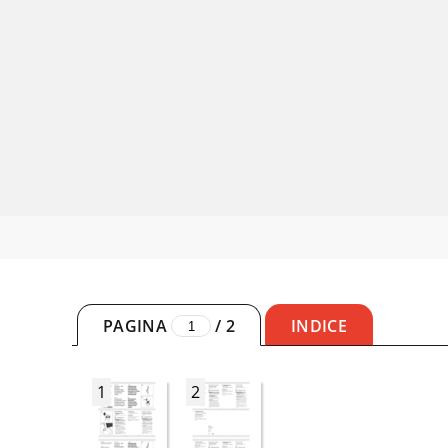
PAGINA
/
2
INDICE
1
2