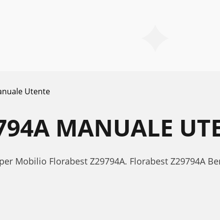
nuale Utente
9794A MANUALE UT
 per Mobilio Florabest Z29794A. Florabest Z29794A 