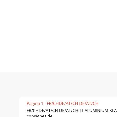
Pagina 1 - FR/CHDE/AT/CH DE/AT/CH
FR/CHDE/AT/CH DE/AT/CH ALUMINIUM-KLAPPS
consignes de