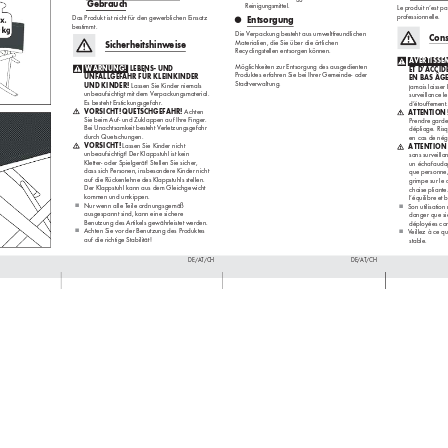
Gebrauch
Reinigungsmittel.
Le produit n‘est pas
professionnelle.
Das Produkt ist nicht für den gew
erblichen Einsatz 
Entsorgung
z
bestimmt.
Die V
erpackung besteht aus umweltfr
eundlichen 
Cons
Materialien, die Sie über die örtlichen 
Sicherheitshinw
eise
Recyclingstellen entsorgen k
önnen.
 A
VERTISSEM
Möglichkeiten zur Entsorgung des ausgedienten 
 WARNUNG! 
 LEBENS- UND 
ET D’ACCID
Produktes erfahren Sie bei Ihrer Gemeinde- oder 
UNFALLGEF
AHR FÜR KLEINKINDER 
EN BAS ÂGE
Stadtverwaltung.
UND KINDER! 
Lassen Sie Kinder niemals 
jamais laisser
unbeaufsichtigt mit dem Verpackungsmaterial. 
surveillance l
Es besteht Erstickungsgefahr.
d’étouffement.
 VORSICHT! 
QUETSCHGEFAHR! 
Achten 
ATTENTION 
Sie beim Auf- und Zuklappen auf Ihre Finger. 
Prendre garde 
Bei Unachtsamkeit besteht V
erletzungsgefahr 
dépliage. Ris
durch Quetschungen.
en cas de nég
 VORSICHT! 
Lassen Sie Kinder nicht 
 ATTENTION
unbeaufsichtigt! Der Klappstuhl ist kein 
sans surveillan
Kletter- oder Spielgerät! Stellen Sie sicher, 
un échafaudage
dass sich P
ersonen, insbesondere Kinder nicht 
que personne, 
auf die Rückenlehne des Klappstuhls stellen. 
grimpe sur le 
Der Klappstuhl kann aus dem Gleichgewicht 
chaise pliante
kommen und umkippen.
l’équilibre et 
Nur wenn alle T
eile ordnungsgemäß 

Son utilisation

ausgespannt sind, kann eine sichere 
danger que sie
Benutzung des Artikels gewährleistet wer
den.
déployées cor
Achten Sie vor der Benutzung des Produktes 

V
eillez à ce qu

auf die richtige Stabilität!
stable.
DE/AT/CH
DE/AT/CH