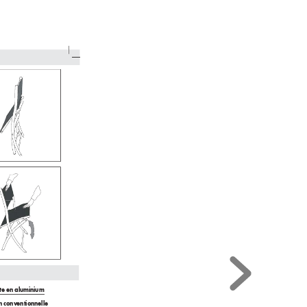
nte en aluminium
on conv
entionnelle