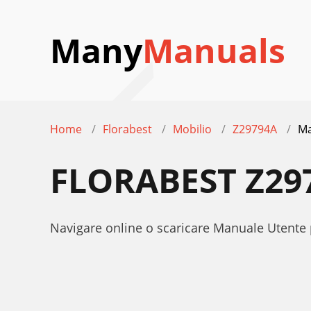
Many
Manuals
Home
Florabest
Mobilio
Z29794A
Ma
FLORABEST Z2
Navigare online o scaricare Manuale Utente