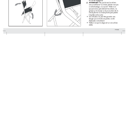
en cas de négligence.
 A
TTENTION 
! 
Ne pas laisser les enfants 
sans sur
veillance ! La chaise pliante n’est pas 
un échafaudage, ni un jouet ! V
eiller à ce 
que personne, spécialement les enfants, ne 
grimpe sur le dossier ou les accoudoirs de la 
chaise pliante. La chaise pliante peut perdre 
l’équilibre et basculer.
Son utilisation ne peut être garantie sans 

danger que sie toutes ses parties on été 
déployées correctement.
V
eillez à ce que le siège soit sur une surface 

stable.
FR/BE